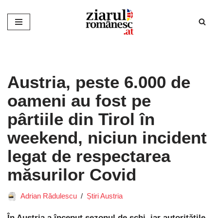
Sari
la
conținut
Austria, peste 6.000 de
oameni au fost pe
pârtiile din Tirol în
weekend, niciun incident
legat de respectarea
măsurilor Covid
Adrian Rădulescu
Știri Austria
În Austria a început sezonul de schi, iar autorităţile