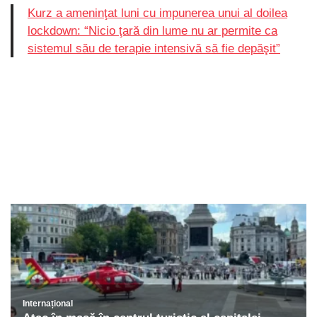
Kurz a ameninţat luni cu impunerea unui al doilea
lockdown: “Nicio ţară din lume nu ar permite ca
sistemul său de terapie intensivă să fie depăşit”