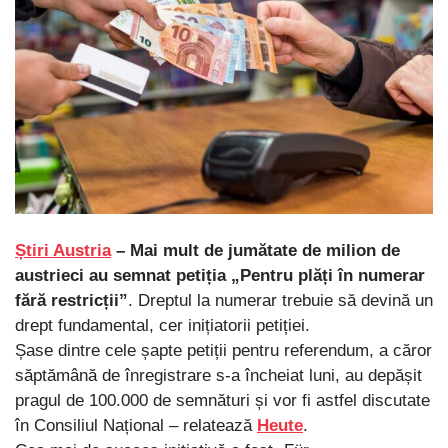
Știri Austria
– Mai mult de jumătate de milion de
austrieci au semnat petiția „Pentru plăți în numerar
fără restricții”
. Dreptul la numerar trebuie să devină un
drept fundamental, cer inițiatorii petiției.
Șase dintre cele șapte petiții pentru referendum, a căror
săptămână de înregistrare s-a încheiat luni, au depășit
pragul de 100.000 de semnături și vor fi astfel discutate
în Consiliul Național – relatează
Heute
.