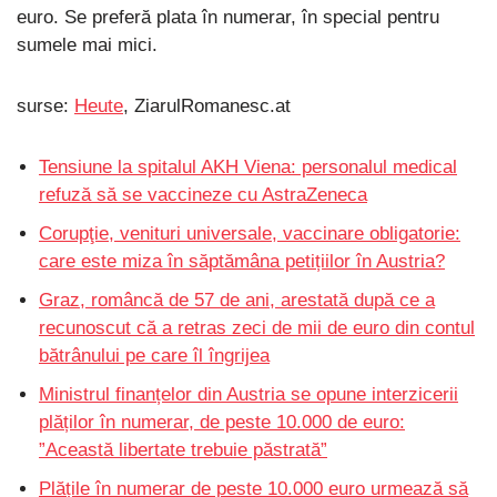
euro. Se preferă plata în numerar, în special pentru
sumele mai mici.
surse:
Heute
, ZiarulRomanesc.at
Tensiune la spitalul AKH Viena: personalul medical
refuză să se vaccineze cu AstraZeneca
Corupţie, venituri universale, vaccinare obligatorie:
care este miza în săptămâna petițiilor în Austria?
Graz, româncă de 57 de ani, arestată după ce a
recunoscut că a retras zeci de mii de euro din contul
bătrânului pe care îl îngrijea
Ministrul finanțelor din Austria se opune interzicerii
plăților în numerar, de peste 10.000 de euro:
”Această libertate trebuie păstrată”
Plățile în numerar de peste 10.000 euro urmează să