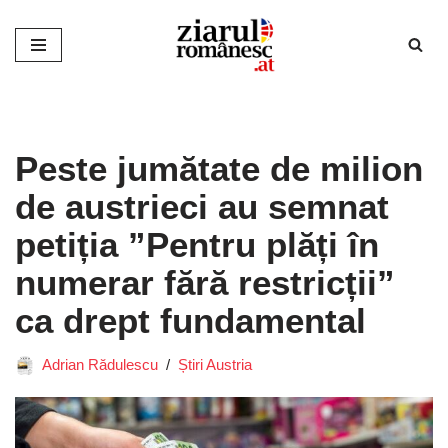
Sari
la
conținut
Peste jumătate de milion
de austrieci au semnat
petiția ”Pentru plăți în
numerar fără restricții”
ca drept fundamental
Adrian Rădulescu
Știri Austria