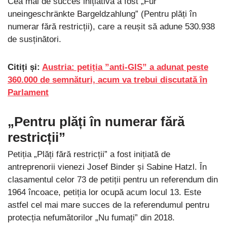
Cea mai de succes inițiativă a fost „Für
uneingeschränkte Bargeldzahlung” (Pentru plăți în
numerar fără restricții), care a reușit să adune 530.938
de susținători.
Citiți și:
Austria: petiția ”anti-GIS” a adunat peste
360.000 de semnături, acum va trebui discutată în
Parlament
„Pentru plăți în numerar fără
restricții”
Petiția „Plăți fără restricții” a fost inițiată de
antreprenorii vienezi Josef Binder și Sabine Hatzl. În
clasamentul celor 73 de petiții pentru un referendum din
1964 încoace, petiția lor ocupă acum locul 13. Este
astfel cel mai mare succes de la referendumul pentru
protecția nefumătorilor „Nu fumați” din 2018.