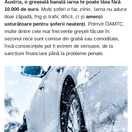
Austria, o greșeală banală iarna te poate lăsa fără
10.000 de euro
. Mulți șoferi o fac zilnic. Iarna nu aduce
doar zăpadă, frig și trafic dificil, ci și
amenzi
usturătoare pentru șoferii neatenți
. Potrivit ÖAMTC,
multe dintre cele mai frecvente greșeli făcute în
sezonul rece sunt comise din grabă sau comoditate,
însă consecințele pot fi extrem de serioase, de la
sancțiuni financiare până la probleme penale.