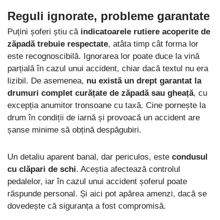
Reguli ignorate, probleme garantate
Puțini șoferi știu că
indicatoarele rutiere acoperite de
zăpadă trebuie respectate
, atâta timp cât forma lor
este recognoscibilă. Ignorarea lor poate duce la vină
parțială în cazul unui accident, chiar dacă textul nu era
lizibil. De asemenea,
nu există un drept garantat la
drumuri complet curățate de zăpadă sau gheață
, cu
excepția anumitor tronsoane cu taxă. Cine pornește la
drum în condiții de iarnă și provoacă un accident are
șanse minime să obțină despăgubiri.
Un detaliu aparent banal, dar periculos, este
condusul
cu clăpari de schi
. Aceștia afectează controlul
pedalelor, iar în cazul unui accident șoferul poate
răspunde personal. Și aici pot apărea amenzi, dacă se
dovedește că siguranța a fost compromisă.