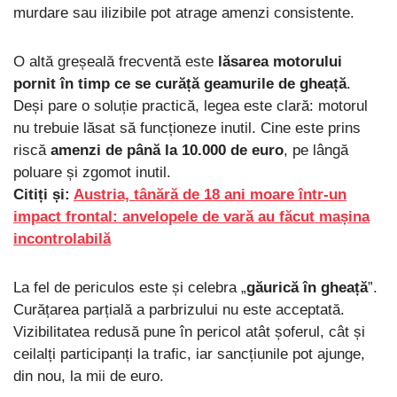
murdare sau ilizibile pot atrage amenzi consistente.
O altă greșeală frecventă este
lăsarea motorului
pornit în timp ce se curăță geamurile de gheață
.
Deși pare o soluție practică, legea este clară: motorul
nu trebuie lăsat să funcționeze inutil. Cine este prins
riscă
amenzi de până la 10.000 de euro
, pe lângă
poluare și zgomot inutil.
Citiți și:
Austria, tânără de 18 ani moare într-un
impact frontal: anvelopele de vară au făcut mașina
incontrolabilă
La fel de periculos este și celebra „
găurică în gheață
”.
Curățarea parțială a parbrizului nu este acceptată.
Vizibilitatea redusă pune în pericol atât șoferul, cât și
ceilalți participanți la trafic, iar sancțiunile pot ajunge,
din nou, la mii de euro.