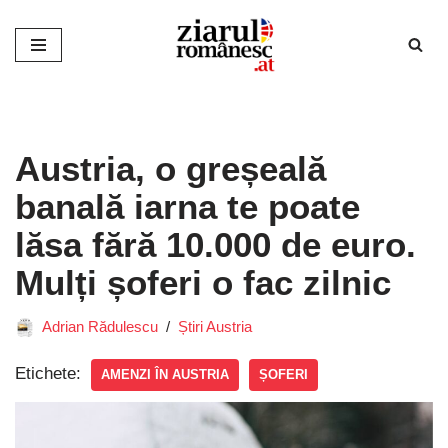
Sari
la
conținut
Austria, o greșeală
banală iarna te poate
lăsa fără 10.000 de euro.
Mulți șoferi o fac zilnic
Adrian Rădulescu
Știri Austria
Etichete:
AMENZI ÎN AUSTRIA
ȘOFERI