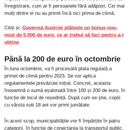
înregistrare, cum ar fi persoanele fără adăpost. Cei mai
mulți dintre ei nu au primit încă nici prima de climă.
Citiți și:
Guvernul Austriei plătește un bonus nou-
nouț de 5.000 de euro, ce ar trebui să faci pentru a-l
obține
Până la 200 de euro în octombrie
În luna octombrie, va fi procesată plata regulată a
primei de climă pentru 2023. Se vor aplica
regulamentele prevăzute inițial. Concret, aceasta
înseamnă o sumă eșalonată între 100 și 200 de euro, în
funcție de locul de reședință. După cum se știe, copiii
cu vârsta sub 18 ani vor primi jumătate.
În acest scop, municipalitățile vor fi împărțite în patru
categorii, în funcție de conectarea la transportul public.