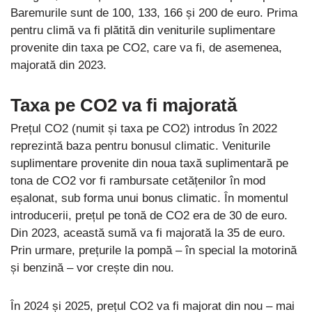
Baremurile sunt de 100, 133, 166 și 200 de euro. Prima
pentru climă va fi plătită din veniturile suplimentare
provenite din taxa pe CO2, care va fi, de asemenea,
majorată din 2023.
Taxa pe CO2 va fi majorată
Prețul CO2 (numit și taxa pe CO2) introdus în 2022
reprezintă baza pentru bonusul climatic. Veniturile
suplimentare provenite din noua taxă suplimentară pe
tona de CO2 vor fi rambursate cetățenilor în mod
eșalonat, sub forma unui bonus climatic. În momentul
introducerii, prețul pe tonă de CO2 era de 30 de euro.
Din 2023, această sumă va fi majorată la 35 de euro.
Prin urmare, prețurile la pompă – în special la motorină
și benzină – vor crește din nou.
În 2024 și 2025, prețul CO2 va fi majorat din nou – mai