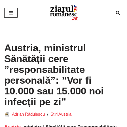
Sari
la
conținut
Austria, ministrul
Sănătății cere
”responsabilitate
personală”: ”Vor fi
10.000 sau 15.000 noi
infecții pe zi”
Adrian Rădulescu
Știri Austria
Austria,
ministrul Sănătății cere ”responsabilitate