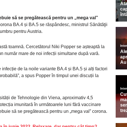
rebuie să se pregătească pentru un „mega val”
corona BA.4 și BA.5 se răspândesc, ministrul Sănătăţii
umbru pentru Austria.
eastă toamnă. Cercetătorul Niki Popper se așteaptă la
un număr mare de noi infecții simultane după vară.
nfecție de la noile variante BA.4 și BA.5 și alți factori
probabilă”, a spus Popper în timpul unei discuții la
ității de Tehnologie din Viena, aproximativ 4,5
rotecția imunitară în următoarele luni fără vaccinare
trebuie să se pregătească pentru un „mega val” corona.
a în iunie 2022. Relaxare, dar pentru cât timp?