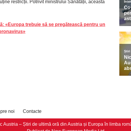
uține restricții. Potrivit ministrului Sănătății, aceasta
ă: «Europa trebuie să se pregătească pentru un
coronavirus»
pre noi
Contacte
stria – Știri de ultimă oră din Austria și Europa în limba româ