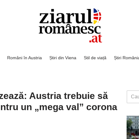
Români în Austria
Știri din Viena
Stil de viață
Știri Români
izează: Austria trebuie să
ntru un „mega val” corona