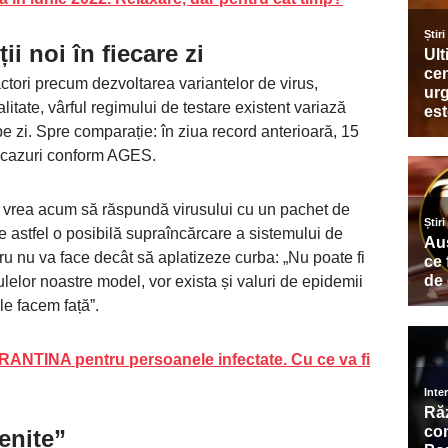
ii noi în fiecare zi
actori precum dezvoltarea variantelor de virus,
litate, vârful regimului de testare existent variază
 pe zi. Spre comparație: în ziua record anterioară, 15
de cazuri conform AGES.
, vrea acum să răspundă virusului cu un pachet de
e astfel o posibilă supraîncărcare a sistemului de
ru nu va face decât să aplatizeze curba: „Nu poate fi
lelor noastre model, vor exista și valuri de epidemii
le facem față”.
ARANTINA pentru persoanele infectate. Cu ce va fi
venite”