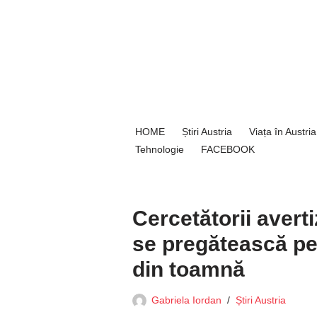
Sari
la
conținut
HOME
Știri Austria
Viața în Austria
Tehnologie
FACEBOOK
Cercetătorii avert
se pregătească pe
din toamnă
Gabriela Iordan
Știri Austria