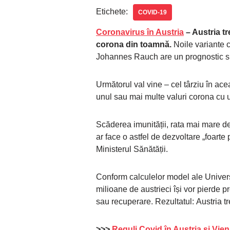
Etichete:
COVID-19
Coronavirus în Austria
– Austria t
corona din toamnă.
Noile variante 
Johannes Rauch are un prognostic s
Următorul val vine – cel târziu în ac
unul sau mai multe valuri corona cu 
Scăderea imunității, rata mai mare de i
ar face o astfel de dezvoltare „foarte 
Ministerul Sănătății.
Conform calculelor model ale Univers
milioane de austrieci își vor pierde p
sau recuperare. Rezultatul: Austria 
>>>
Reguli Covid în Austria şi Vien