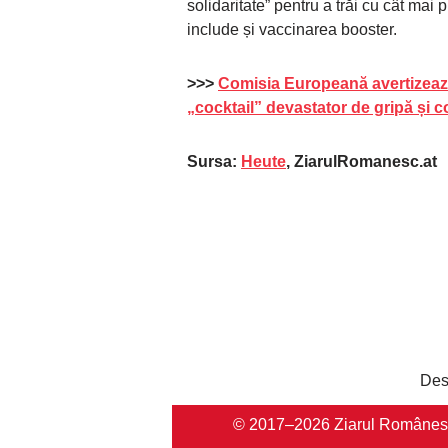
solidaritate” pentru a trăi cu cât mai p
include și vaccinarea booster.
>>>
Comisia Europeană avertizeaz
„cocktail” devastator de gripă și 
Sursa:
Heute
, ZiarulRomanesc.at
Des
© 2017–2026 Ziarul Românesc Au