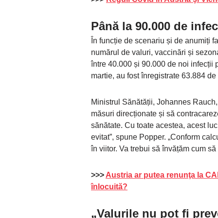
Până la 90.000 de infecț
În funcție de scenariu și de anumiți f
numărul de valuri, vaccinări și sezona
între 40.000 și 90.000 de noi infecții
martie, au fost înregistrate 63.884 
Ministrul Sănătății, Johannes Rauch
măsuri direcționate și să contracarez
sănătate. Cu toate acestea, acest luc
evitat”, spune Popper. „Conform calcu
în viitor. Va trebui să învățăm cum să 
>>>
Austria ar putea renunţa la C
înlocuită?
„Valurile nu pot fi pre