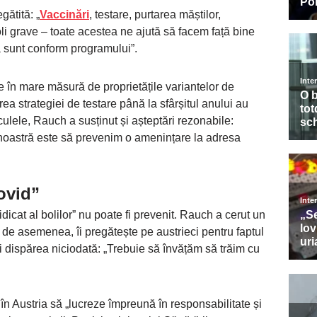
gătită: „
Vaccinări
, testare, purtarea măștilor,
 grave – toate acestea ne ajută să facem față bine
 sunt conform programului”.
 în mare măsură de proprietățile variantelor de
rea strategiei de testare până la sfârșitul anului au
culele, Rauch a susținut și așteptări rezonabile:
a noastră este să prevenim o amenințare la adresa
ovid”
icat al bolilor” nu poate fi prevenit. Rauch a cerut un
de asemenea, îi pregătește pe austrieci pentru faptul
i dispărea niciodată: „Trebuie să învățăm să trăim cu
în Austria să „lucreze împreună în responsabilitate și