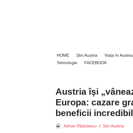
Sari
la
conținut
HOME
Știri Austria
Viața în Austria
Tehnologie
FACEBOOK
Austria își „vânea
Europa: cazare grat
beneficii incredibi
Adrian Rădulescu
Știri Austria