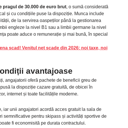
e pragul de 30.000 de euro brut
, o sumă considerată
local și cu condițiile puse la dispoziție. Munca include
ității, de la servirea oaspeților până la gestionarea
limbii engleze la nivel B1 sau a limbii germane la nivel
ența poate aduce o remunerație și mai bună, în special
.
 Viena scad! Venitul net scade din 2026: noi taxe, noi
condiții avantajoase
ți, angajatorii oferă pachete de beneficii greu de
 pusă la dispoziție cazare gratuită, de obicei în
r, internet și toate facilitățile moderne.
iar unii angajatori acordă acces gratuit la sala de
 semnificative pentru skipass și activități sportive de
 poate fi economisită pe durata contractului.