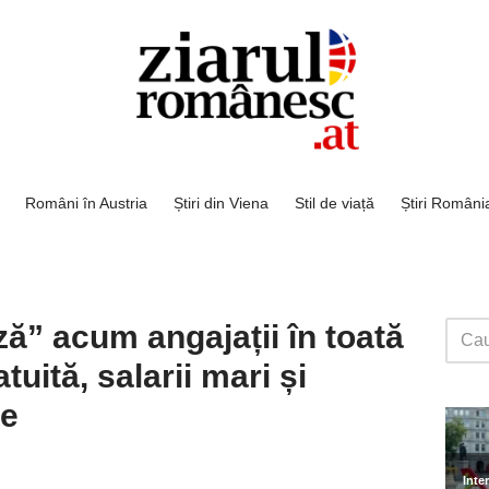
Români în Austria
Știri din Viena
Stil de viață
Știri Români
ză” acum angajații în toată
uită, salarii mari și
le