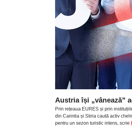
Austria își „vânează” 
Prin rețeaua EURES și prin instituțiil
din Carintia și Stiria caută activ che
pentru un sezon turistic intens, scrie