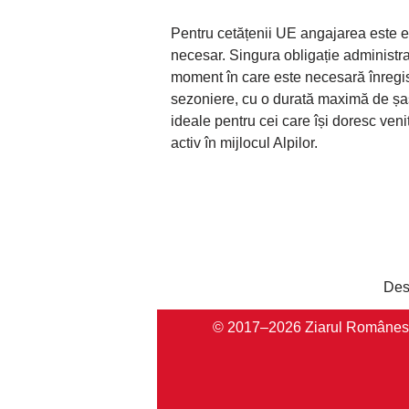
Pentru cetățenii UE angajarea este e
necesar. Singura obligație administra
moment în care este necesară înregistr
sezoniere, cu o durată maximă de șas
ideale pentru cei care își doresc venit
activ în mijlocul Alpilor.
Des
© 2017–2026 Ziarul Românesc Au