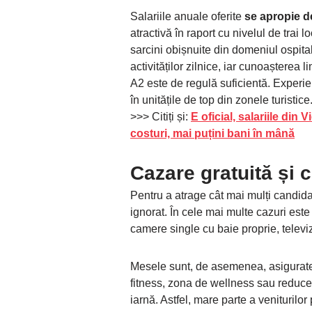
Salariile anuale oferite
se apropie d
atractivă în raport cu nivelul de trai 
sarcini obișnuite din domeniul ospital
activităților zilnice, iar cunoașterea 
A2 este de regulă suficientă. Experi
în unitățile de top din zonele turistice
>>> Citiți și:
E oficial, salariile din
costuri, mai puțini bani în mână
Cazare gratuită și 
Pentru a atrage cât mai mulți candida
ignorat. În cele mai multe cazuri este
camere single cu baie proprie, televizo
Mesele sunt, de asemenea, asigurate, 
fitness, zona de wellness sau reduceri
iarnă. Astfel, mare parte a veniturilor