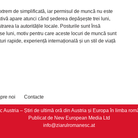
xtrem de simplificată, iar permisul de muncă nu este
tivă apare atunci când șederea depășește trei luni,
area la autoritățile locale. Posturile sunt însă
e luni, motiv pentru care aceste locuri de muncă sunt
uri rapide, experiență internațională și un stil de viață
pre noi
Contacte
stria – Știri de ultimă oră din Austria și Europa în limba româ
Publicat de New European Media Ltd
info@ziarulromanesc.at