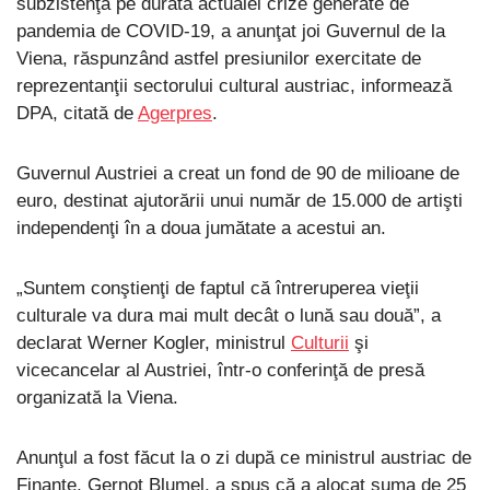
subzistenţă pe durata actualei crize generate de
pandemia de COVID-19, a anunţat joi Guvernul de la
Viena, răspunzând astfel presiunilor exercitate de
reprezentanţii sectorului cultural austriac, informează
DPA, citată de
Agerpres
.
Guvernul Austriei a creat un fond de 90 de milioane de
euro, destinat ajutorării unui număr de 15.000 de artişti
independenţi în a doua jumătate a acestui an.
„Suntem conştienţi de faptul că întreruperea vieţii
culturale va dura mai mult decât o lună sau două”, a
declarat Werner Kogler, ministrul
Culturii
şi
vicecancelar al Austriei, într-o conferinţă de presă
organizată la Viena.
Anunţul a fost făcut la o zi după ce ministrul austriac de
Finanţe, Gernot Blumel, a spus că a alocat suma de 25