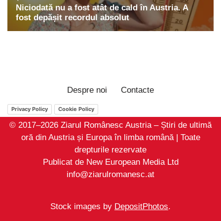
Despre noi
Contacte
Privacy Policy
Cookie Policy
© 2017–2026 Ziarul Românesc Austria – Știri de ultimă
oră din Austria și Europa în limba română | Toate
drepturile rezervate
Publicat de New European Media Ltd
info@ziarulromanesc.at
Stock images by
DepositPhotos
.