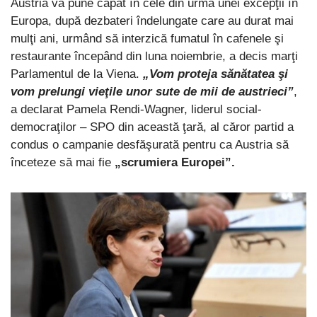
Austria va pune capăt în cele din urmă unei excepţii în
Europa, după dezbateri îndelungate care au durat mai
mulţi ani, urmând să interzică fumatul în cafenele şi
restaurante începând din luna noiembrie, a decis marţi
Parlamentul de la Viena.
„Vom proteja sănătatea şi
vom prelungi vieţile unor sute de mii de austrieci”
,
a declarat Pamela Rendi-Wagner, liderul social-
democraţilor – SPO din această ţară, al căror partid a
condus o campanie desfăşurată pentru ca Austria să
înceteze să mai fie
„scrumiera Europei”.