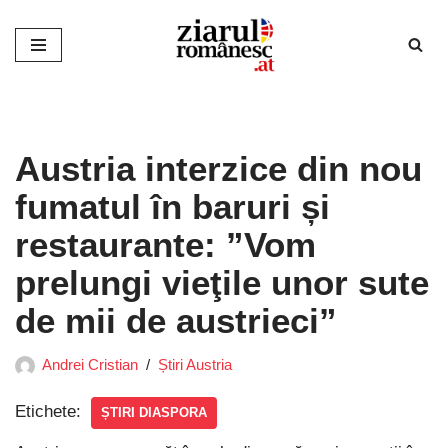
Sari
la
conținut
Austria interzice din nou
fumatul în baruri și
restaurante: ”Vom
prelungi vieţile unor sute
de mii de austrieci”
Andrei Cristian
Știri Austria
Etichete:
ȘTIRI DIASPORA