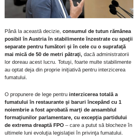
Până la această decizie,
consumul de tutun rămânea
posibil în Austria în stabilimente înzestrate cu spaţii
separate pentru fumători şi în cele cu o suprafaţă
mai mică de 50 de metri pătraţi,
dacă administratorii
lor doreau acest lucru. Totuşi, foarte multe stabilimente
au optat deja din proprie iniţiativă pentru interzicerea
fumatului.
O propunere de lege pentru
interzicerea totală a
fumatului în restaurante şi baruri începând cu 1
noiembrie a fost aprobată marţi de ansamblul
formaţiunilor parlamentare, cu excepţia partidului
de extrema dreaptă FPO
– care a putut să blocheze în
ultimele luni evoluţia legislaţiei în privinţa fumatului.