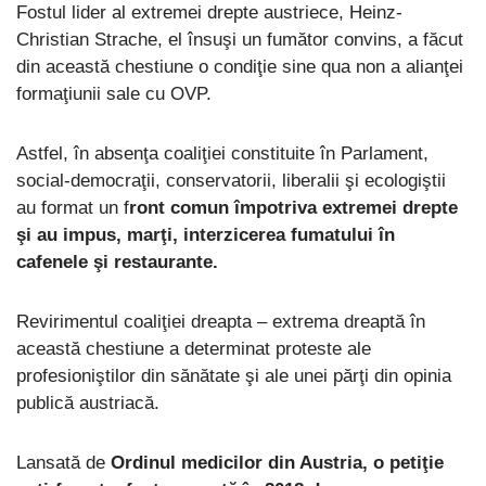
Fostul lider al extremei drepte austriece, Heinz-
Christian Strache, el însuşi un fumător convins, a făcut
din această chestiune o condiţie sine qua non a alianţei
formaţiunii sale cu OVP.
Astfel, în absenţa coaliţiei constituite în Parlament,
social-democraţii, conservatorii, liberalii şi ecologiştii
au format un f
ront comun împotriva extremei drepte
şi au impus, marţi, interzicerea fumatului în
cafenele şi restaurante.
Revirimentul coaliţiei dreapta – extrema dreaptă în
această chestiune a determinat proteste ale
profesioniştilor din sănătate şi ale unei părţi din opinia
publică austriacă.
Lansată de
Ordinul medicilor din Austria, o petiţie