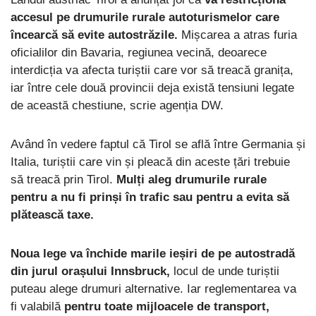
accesul pe drumurile rurale autoturismelor care
încearcă să evite autostrăzile.
Mișcarea a atras furia
oficialilor din Bavaria, regiunea vecină, deoarece
interdicția va afecta turiștii care vor să treacă granița,
iar între cele două provincii deja există tensiuni legate
de această chestiune, scrie agenția DW.
Având în vedere faptul că Tirol se află între Germania și
Italia, turiștii care vin și pleacă din aceste țări trebuie
să treacă prin Tirol.
Mulți aleg drumurile rurale
pentru a nu fi prinși în trafic sau pentru a evita să
plătească taxe.
Noua lege va închide marile ieșiri de pe autostradă
din jurul orașului Innsbruck,
locul de unde turiștii
puteau alege drumuri alternative. Iar reglementarea va
fi valabilă
pentru toate mijloacele de transport,