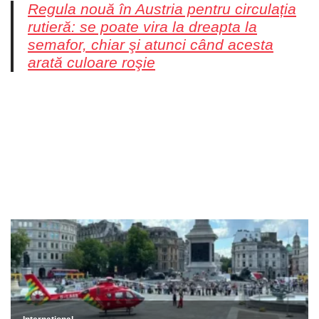
Regula nouă în Austria pentru circulația
rutieră: se poate vira la dreapta la
semafor, chiar şi atunci când acesta
arată culoare roşie