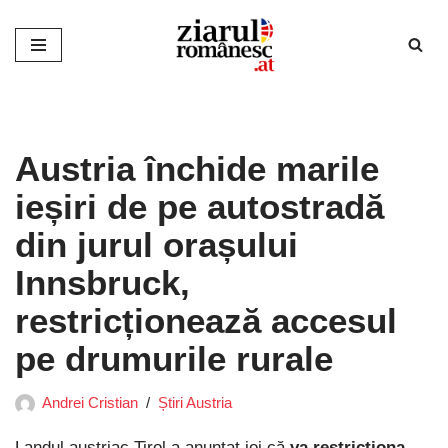
Sari
la
conținut
Austria închide marile
ieșiri de pe autostradă
din jurul orașului
Innsbruck,
restricționează accesul
pe drumurile rurale
Andrei Cristian
Știri Austria
Landul austriac Tirol a anunțat joi că
va restricționa