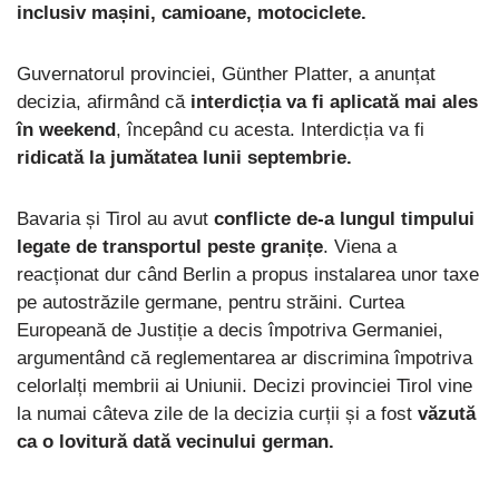
inclusiv mașini, camioane, motociclete.
Guvernatorul provinciei, Günther Platter, a anunțat
decizia, afirmând că
interdicția va fi aplicată mai ales
în weekend
, începând cu acesta. Interdicția va fi
ridicată la jumătatea lunii septembrie.
Bavaria și Tirol au avut
conflicte de-a lungul timpului
legate de transportul peste granițe
. Viena a
reacționat dur când Berlin a propus instalarea unor taxe
pe autostrăzile germane, pentru străini. Curtea
Europeană de Justiție a decis împotriva Germaniei,
argumentând că reglementarea ar discrimina împotriva
celorlalți membrii ai Uniunii. Decizi provinciei Tirol vine
la numai câteva zile de la decizia curții și a fost
văzută
ca o lovitură dată vecinului german.