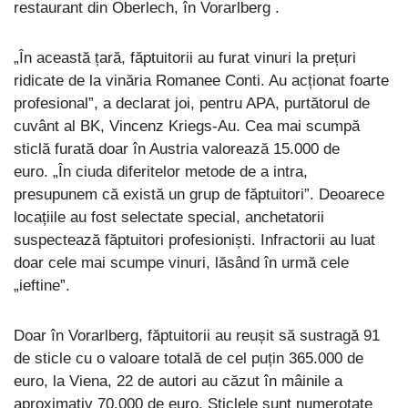
restaurant din Oberlech, în Vorarlberg .
„În această țară, făptuitorii au furat vinuri la prețuri
ridicate de la vinăria Romanee Conti. Au acționat foarte
profesional”, a declarat joi, pentru APA, purtătorul de
cuvânt al BK, Vincenz Kriegs-Au. Cea mai scumpă
sticlă furată doar în Austria valorează 15.000 de
euro. „În ciuda diferitelor metode de a intra,
presupunem că există un grup de făptuitori”. Deoarece
locațiile au fost selectate special, anchetatorii
suspectează făptuitori profesioniști. Infractorii au luat
doar cele mai scumpe vinuri, lăsând în urmă cele
„ieftine”.
Doar în Vorarlberg, făptuitorii au reușit să sustragă 91
de sticle cu o valoare totală de cel puțin 365.000 de
euro, la Viena, 22 de autori au căzut în mâinile a
aproximativ 70.000 de euro. Sticlele sunt numerotate