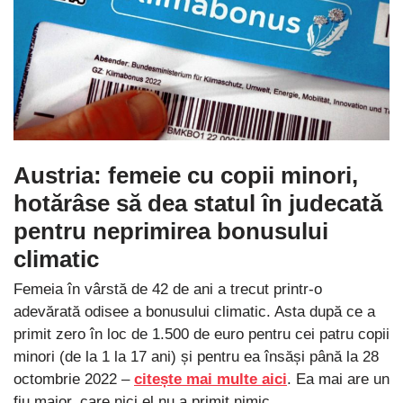
Austria: femeie cu copii minori,
hotărâse să dea statul în judecată
pentru neprimirea bonusului
climatic
Femeia în vârstă de 42 de ani a trecut printr-o
adevărată odisee a bonusului climatic. Asta după ce a
primit zero în loc de 1.500 de euro pentru cei patru copii
minori (de la 1 la 17 ani) și pentru ea însăși până la 28
octombrie 2022 –
citește mai multe aici
. Ea mai are un
fiu major, care nici el nu a primit nimic.