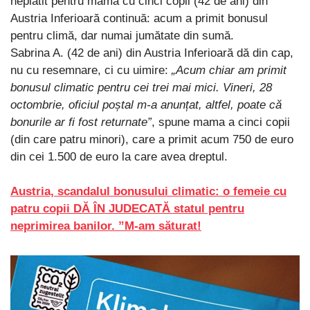
neplătit pentru mama cu cinci copii (42 de ani) din
Austria Inferioară continuă: acum a primit bonusul
pentru climă, dar numai jumătate din sumă.
Sabrina A. (42 de ani) din Austria Inferioară dă din cap,
nu cu resemnare, ci cu uimire:
„Acum chiar am primit
bonusul climatic pentru cei trei mai mici. Vineri, 28
octombrie, oficiul poștal m-a anunțat, altfel, poate că
bonurile ar fi fost returnate”
, spune mama a cinci copii
(din care patru minori), care a primit acum 750 de euro
din cei 1.500 de euro la care avea dreptul.
Austria, scandalul bonusului climatic: o femeie cu
patru copii DĂ ÎN JUDECATĂ statul pentru
neprimirea banilor. ”M-am săturat!