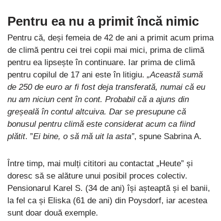
Pentru ea nu a primit încă nimic
Pentru că, deși femeia de 42 de ani a primit acum prima
de climă pentru cei trei copii mai mici, prima de climă
pentru ea lipsește în continuare. Iar prima de climă
pentru copilul de 17 ani este în litigiu.
„Această sumă
de 250 de euro ar fi fost deja transferată, numai că eu
nu am niciun cent în cont. Probabil că a ajuns din
greșeală în contul altcuiva. Dar se presupune că
bonusul pentru climă este considerat acum ca fiind
plătit
. ”
Ei bine, o să mă uit la asta”
, spune Sabrina A.
Între timp, mai mulți cititori au contactat „Heute” și
doresc să se alăture unui posibil proces colectiv.
Pensionarul Karel S. (34 de ani) își așteaptă și el banii,
la fel ca și Eliska (61 de ani) din Poysdorf, iar acestea
sunt doar două exemple.