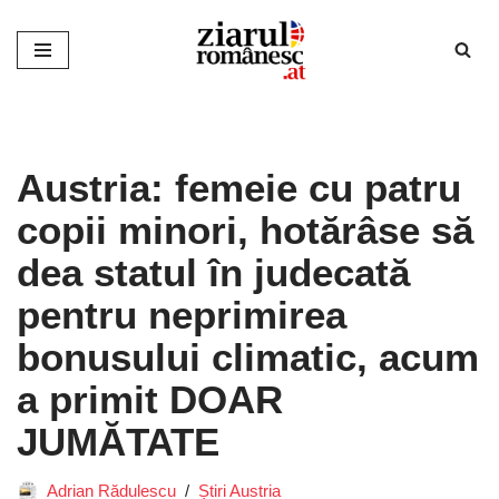
Sari
la
conținut
Austria: femeie cu patru
copii minori, hotărâse să
dea statul în judecată
pentru neprimirea
bonusului climatic, acum
a primit DOAR
JUMĂTATE
Adrian Rădulescu
Știri Austria