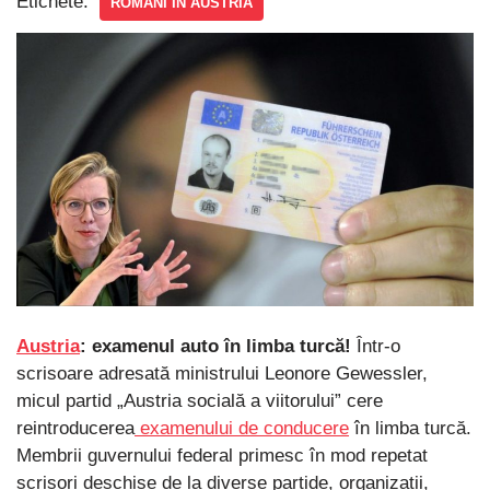
Etichete:
ROMANI IN AUSTRIA
Austria
: examenul auto în limba turcă!
Într-o
scrisoare adresată ministrului Leonore Gewessler,
micul partid „Austria socială a viitorului” cere
reintroducerea
examenului de conducere
în limba turcă.
Membrii guvernului federal primesc în mod repetat
scrisori deschise de la diverse partide, organizații,