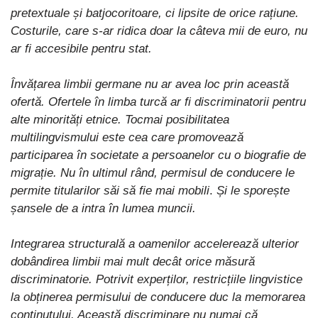
pretextuale și batjocoritoare, ci lipsite de orice rațiune.
Costurile, care s-ar ridica doar la câteva mii de euro, nu
ar fi accesibile pentru stat.
Învățarea limbii germane nu ar avea loc prin această
ofertă. Ofertele în limba turcă ar fi discriminatorii pentru
alte minorități etnice. Tocmai posibilitatea
multilingvismului este cea care promovează
participarea în societate a persoanelor cu o biografie de
migrație. Nu în ultimul rând, permisul de conducere le
permite titularilor săi să fie mai mobili
.
Și le sporește
șansele de a intra în lumea muncii.
Integrarea structurală a oamenilor accelerează ulterior
dobândirea limbii mai mult decât orice măsură
discriminatorie. Potrivit experților, restricțiile lingvistice
la obținerea permisului de conducere duc la memorarea
conținutului. Această discriminare nu numai că