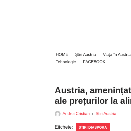
Sari
la
conținut
HOME
Știri Austria
Viața în Austria
Tehnologie
FACEBOOK
Austria, amenințat
ale prețurilor la a
Andrei Cristian
Știri Austria
Etichete:
ȘTIRI DIASPORA