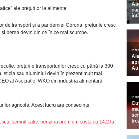
tice” ale prețurilor la alimente
lor de transport și a pandemiei Corona, prețurile cresc
le și berea devin din ce în ce mai scumpe.
recolte, prețurile transporturilor cresc cu până la 300
 sticla sau aluminiul devin în prezent mult mai
EO al Asociației WKO din industria alimentară,
urilor agricole. Acest lucru are consecințe.
crescut semnificativ: benzina premium costă cu 14,2 la