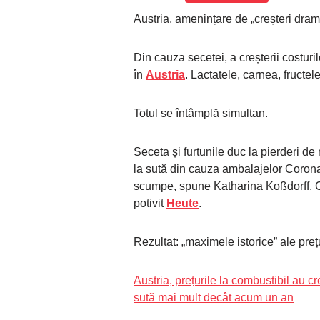
Austria, amenințare de „creșteri drama
Din cauza secetei, a creșterii costuri
în
Austria
. Lactatele, carnea, fructe
Totul se întâmplă simultan.
Seceta și furtunile duc la pierderi de 
la sută din cauza ambalajelor Corona,
scumpe, spune Katharina Koßdorff, C
potivit
Heute
.
Rezultat: „maximele istorice” ale preț
Austria, prețurile la combustibil au 
sută mai mult decât acum un an