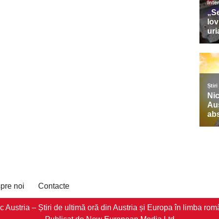
pre noi
Contacte
stria – Știri de ultimă oră din Austria și Europa în limba româ