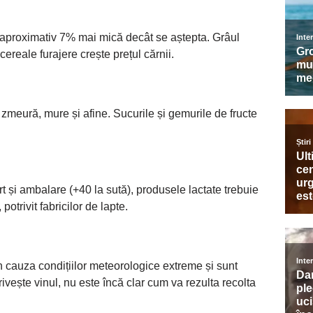
u aproximativ 7% mai mică decât se aștepta. Grâul
ereale furajere crește prețul cărnii.
, zmeură, mure și afine. Sucurile și gemurile de fructe
ort și ambalare (+40 la sută), produsele lactate trebuie
otrivit fabricilor de lapte.
n cauza condițiilor meteorologice extreme și sunt
rivește vinul, nu este încă clar cum va rezulta recolta