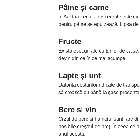
Pâine și carne
În Austria, recolta de cereale este c
pentru pâine se epuizează. Lipsa de c
Fructe
Există eșecuri ale culturilor de caise
devin din ce în ce mai scumpe.
Lapte și unt
Datorită costurilor ridicate de transp
să crească cu până la șase procente, p
Bere și vin
Orzul de bere și hameiul sunt rare di
posibile creșteri de preț. În ceea ce p
anul acesta.