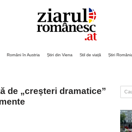
Români în Austria
Știri din Viena
Stil de viață
Știri Români
ă de „creșteri dramatice”
limente