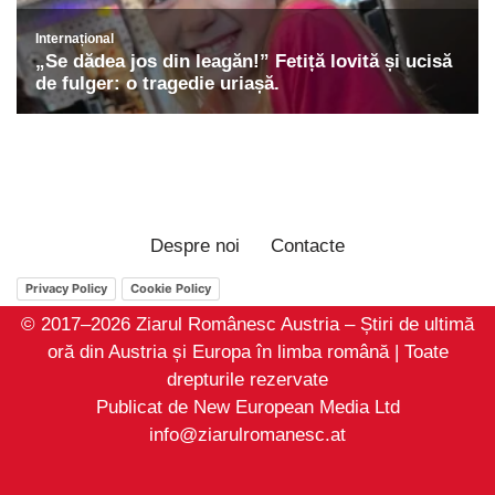
Despre noi
Contacte
Privacy Policy
Cookie Policy
© 2017–2026 Ziarul Românesc Austria – Știri de ultimă
oră din Austria și Europa în limba română | Toate
drepturile rezervate
Publicat de New European Media Ltd
info@ziarulromanesc.at