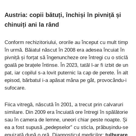
Austria: copii bătuți, închiși în pivniță și
chinuiți ani la rând
Conform rechizitoriului, ororile au început cu mult timp
în urmă. Băiatul născut în 2008 era adesea încuiat în
pivniță și forțat să îngenuncheze ore întregi cu o sticlă
goală pe brațele întinse. În 2023, tatăl l-ar fi izbit de un
pat, iar copilul s-a lovit puternic la cap de perete. În alt
episod, bărbatul i-a apăsat mâna pe gât, provocându-i
sufocare.
Fiica vitregă, născută în 2001, a trecut prin calvaruri
similare. Din 2009 era încuiată ore întregi în spălătorie
sau în camera de lemne, uneori chiar peste noapte. Și
ea a fost supusă „pedepselor” cu sticla, prăbușindu-se
epuizată după o oră. Diagnosticul medicilor:
tulburare