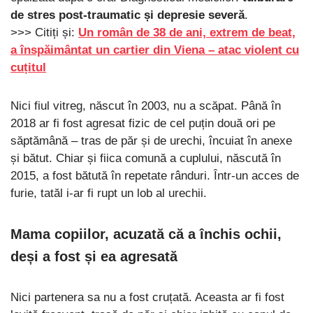
de stres post-traumatic și depresie severă
.
>>> Citiți și:
Un român de 38 de ani, extrem de beat,
a înspăimântat un cartier din Viena – atac violent cu
cuțitul
Nici fiul vitreg, născut în 2003, nu a scăpat. Până în
2018 ar fi fost agresat fizic de cel puțin două ori pe
săptămână – tras de păr și de urechi, încuiat în anexe
și bătut. Chiar și fiica comună a cuplului, născută în
2015, a fost bătută în repetate rânduri. Într-un acces de
furie, tatăl i-ar fi rupt un lob al urechii.
Mama copiilor, acuzată că a închis ochii,
deși a fost și ea agresată
Nici partenera sa nu a fost cruțată. Aceasta ar fi fost