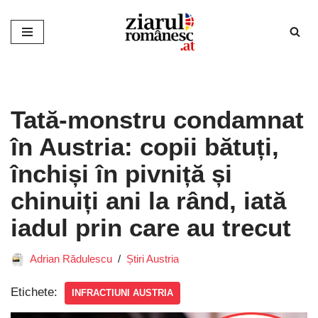
Sari
la
conținut
Tată-monstru condamnat
în Austria: copii bătuți,
închiși în pivniță și
chinuiți ani la rând, iată
iadul prin care au trecut
Adrian Rădulescu
Știri Austria
Etichete:
INFRACTIUNI AUSTRIA