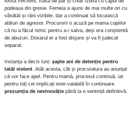
lovită frecvent, trasă de păr și chiar izbită cu capul de
podeaua din gresie. Femeia a ajuns de mai multe ori cu
vânătăi și răni vizibile, dar a continuat să locuiască
alături de agresor. Procurorii o acuză pe mama copiilor
că nu a făcut nimic pentru a-i salva, deși era conștientă
de abuzuri. Dosarul ei a fost disjuns și va fi judecat
separat.
Instanța a decis luni:
șapte ani de detenție pentru
tatăl violent
. Atât acesta, cât și procuratura au anunțat
că vor face apel. Pentru mamă, procesul continuă, iar
pentru toți cei implicați este valabilă în continuare
prezumția de nevinovăție
până la o sentință definitivă.