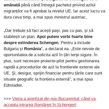
amânată
până când întregul pachetul privind azilul
migranților va fi aprobat la nivelul UE. Iar acest lucru va
dura ceva timp, a mai spus ministrul austriac.
„Dar trebuie să faci acești pași, pas cu pas, și să
stabilești un plan.
Apoi putem vorbi foarte bine
despre extinderea Schengen
. Pentru a include
Bulgaria și
România
”, a declarat ea. „Este nevoie de
oportunitatea de a solicita azil în țări terțe sigure. În
plus, sunt necesare proiecte-pilot pentru gestionarea
rapidă a procedurilor de azil la frontierele externe ale
UE. Şi, desigur, sprijin financiar pentru țările care sunt
situate geografic la frontiera externă”, a mai spus
Edtstadler.
>>>
Viena a avertizat din nou Bucureștiul: când va
accepta intrarea României în Schengen!