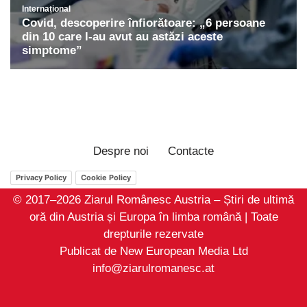
Despre noi
Contacte
Privacy Policy
Cookie Policy
© 2017–2026 Ziarul Românesc Austria – Știri de ultimă
oră din Austria și Europa în limba română | Toate
drepturile rezervate
Publicat de New European Media Ltd
info@ziarulromanesc.at