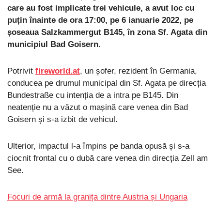
care au fost implicate trei vehicule, a avut loc cu
puțin înainte de ora 17:00, pe 6 ianuarie 2022, pe
șoseaua Salzkammergut B145, în zona Sf. Agata din
municipiul Bad Goisern.
Potrivit
fireworld.at
, un șofer, rezident în Germania,
conducea pe drumul municipal din Sf. Agata pe direcția
Bundestraße cu intenția de a intra pe B145. Din
neatenție nu a văzut o mașină care venea din Bad
Goisern și s-a izbit de vehicul.
Ulterior, impactul l-a împins pe banda opusă și s-a
ciocnit frontal cu o dubă care venea din direcția Zell am
See.
Focuri de armă la granița dintre Austria și Ungaria