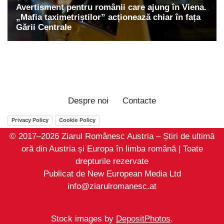
Despre noi
Contacte
Privacy Policy
Cookie Policy
© 2017–2026 Ziarul Românesc Austria – Știri de ultimă
oră din Austria și Europa în limba română | Toate
drepturile rezervate
Publicat de New European Media Ltd
info@ziarulromanesc.at
Stock images by
DepositPhotos
.