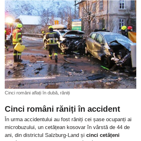
Cinci români aflați în dubă, răniți
Cinci români răniți în accident
În urma accidentului au fost răniți cei șase ocupanți ai
microbuzului, un cetățean kosovar în vârstă de 44 de
ani, din districtul Salzburg-Land și
cinci cetățeni