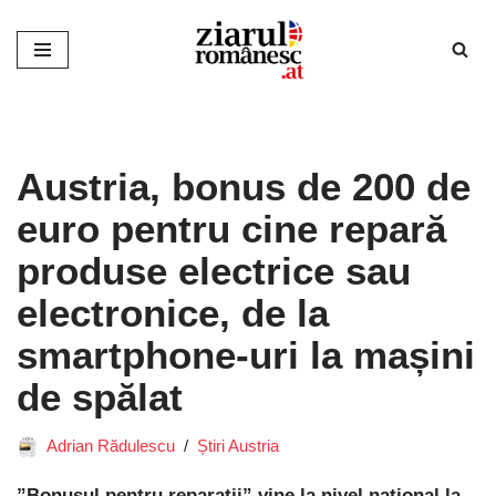
Sari
la
conținut
Austria, bonus de 200 de
euro pentru cine repară
produse electrice sau
electronice, de la
smartphone-uri la mașini
de spălat
Adrian Rădulescu
Știri Austria
”Bonusul pentru reparații” vine la nivel național la