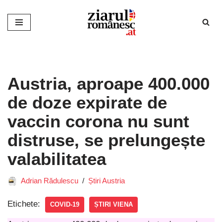
Sari
la
conținut
Austria, aproape 400.000
de doze expirate de
vaccin corona nu sunt
distruse, se prelungește
valabilitatea
Adrian Rădulescu
Știri Austria
Etichete:
COVID-19
ȘTIRI VIENA