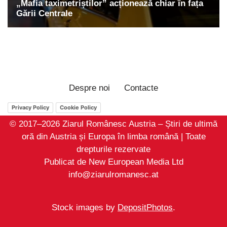
Despre noi
Contacte
Privacy Policy
Cookie Policy
© 2017–2026 Ziarul Românesc Austria – Știri de ultimă
oră din Austria și Europa în limba română | Toate
drepturile rezervate
Publicat de New European Media Ltd
info@ziarulromanesc.at
Stock images by
DepositPhotos
.