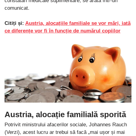
constatări medicale suplimentare, se arată într-un
comunicat.
Citiți și:
Austria, alocațiile familiale se vor mări, iată
ce diferențe vor fi în funcție de numărul copiilor
Austria, alocație familială sporită
Potrivit ministrului afacerilor sociale, Johannes Rauch
(Verzi), acest lucru ar trebui să facă „mai ușor și mai