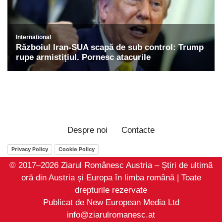
Despre noi
Contacte
Privacy Policy
Cookie Policy
© 2017–2026 Ziarul Românesc Austria – Știri de ultimă
oră din Austria și Europa în limba română | Toate
drepturile rezervate
Publicat de New European Media Ltd
info@ziarulromanesc.at