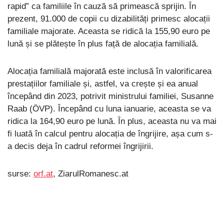
rapid” ca familiile în cauză să primească sprijin. În
prezent, 91.000 de copii cu dizabilități primesc alocații
familiale majorate. Aceasta se ridică la 155,90 euro pe
lună și se plătește în plus față de alocația familială.
Alocația familială majorată este inclusă în valorificarea
prestațiilor familiale și, astfel, va crește și ea anual
începând din 2023, potrivit ministrului familiei, Susanne
Raab (ÖVP). Începând cu luna ianuarie, aceasta se va
ridica la 164,90 euro pe lună. În plus, aceasta nu va mai
fi luată în calcul pentru alocația de îngrijire, așa cum s-
a decis deja în cadrul reformei îngrijirii.
surse:
orf.at
, ZiarulRomanesc.at