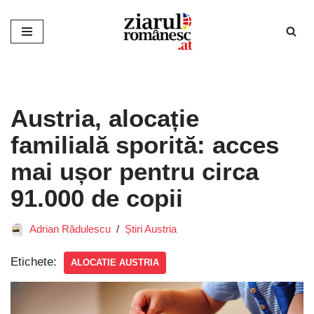
Sari
la
conținut
Austria, alocație
familială sporită: acces
mai ușor pentru circa
91.000 de copii
Adrian Rădulescu
Știri Austria
Etichete:
ALOCATIE AUSTRIA