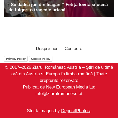
Despre noi
Contacte
Privacy Policy
Cookie Policy
© 2017–2026 Ziarul Românesc Austria – Știri de ultimă
oră din Austria și Europa în limba română | Toate
drepturile rezervate
Publicat de New European Media Ltd
info@ziarulromanesc.at
Stock images by
DepositPhotos
.