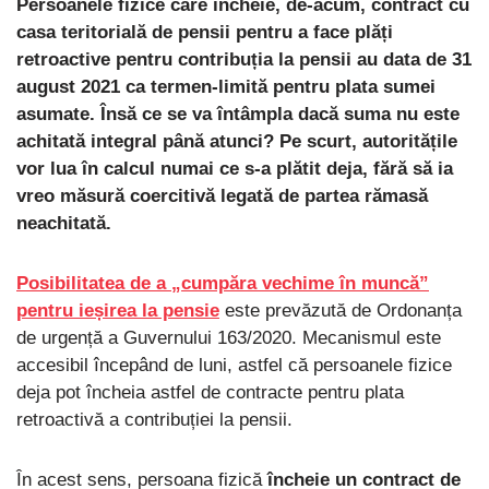
Persoanele fizice care încheie, de-acum, contract cu
casa teritorială de pensii pentru a face plăți
retroactive pentru contribuția la pensii au data de 31
august 2021 ca termen-limită pentru plata sumei
asumate. Însă ce se va întâmpla dacă suma nu este
achitată integral până atunci? Pe scurt, autoritățile
vor lua în calcul numai ce s-a plătit deja, fără să ia
vreo măsură coercitivă legată de partea rămasă
neachitată.
Posibilitatea de a „cumpăra vechime în muncă”
pentru ieșirea la pensie
este prevăzută de Ordonanța
de urgență a Guvernului 163/2020. Mecanismul este
accesibil începând de luni, astfel că persoanele fizice
deja pot încheia astfel de contracte pentru plata
retroactivă a contribuției la pensii.
În acest sens, persoana fizică
încheie un contract de