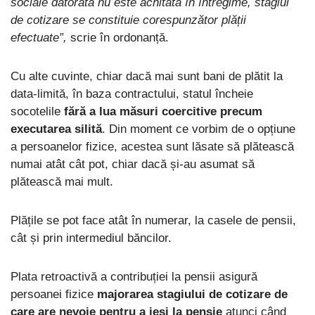
sociale datorată nu este achitată în întregime, stagiul
de cotizare se constituie corespunzător plății
efectuate”,
scrie în ordonanță.
Cu alte cuvinte, chiar dacă mai sunt bani de plătit la
data-limită, în baza contractului, statul încheie
socotelile
fără a lua măsuri coercitive precum
executarea silită
. Din moment ce vorbim de o opțiune
a persoanelor fizice, acestea sunt lăsate să plătească
numai atât cât pot, chiar dacă și-au asumat să
plătească mai mult.
Plățile se pot face atât în numerar, la casele de pensii,
cât și prin intermediul băncilor.
Plata retroactivă a contribuției la pensii asigură
persoanei fizice
majorarea stagiului de cotizare de
care are nevoie pentru a ieși la pensie
atunci când