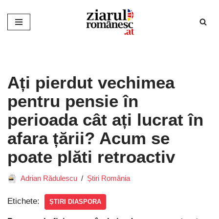
Sari
la
conținut
Ați pierdut vechimea
pentru pensie în
perioada cât ați lucrat în
afara țării? Acum se
poate plăti retroactiv
Adrian Rădulescu
Știri România
Etichete:
ȘTIRI DIASPORA