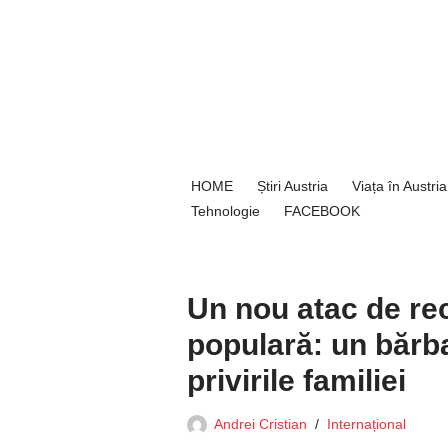
Sari
la
conținut
HOME
Știri Austria
Viața în Austria
Tehnologie
FACEBOOK
Un nou atac de rec
populară: un bărba
privirile familiei
Andrei Cristian
Internațional