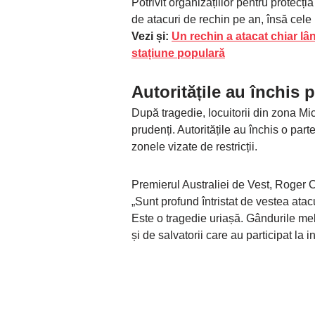
Potrivit organizațiilor pentru protecți
de atacuri de rechin pe an, însă cel
Vezi și:
Un rechin a atacat chiar lân
stațiune populară
Autoritățile au închis p
După tragedie, locuitorii din zona Mi
prudenți. Autoritățile au închis o part
zonele vizate de restricții.
Premierul Australiei de Vest, Roger C
„Sunt profund întristat de vestea atac
Este o tragedie uriașă. Gândurile mele
și de salvatorii care au participat la i