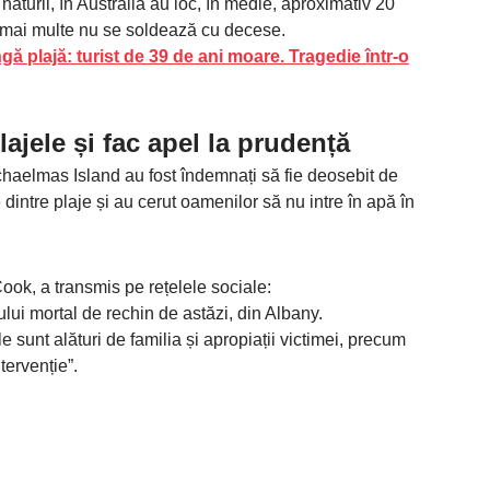
a naturii, în Australia au loc, în medie, aproximativ 20
e mai multe nu se soldează cu decese.
gă plajă: turist de 39 de ani moare. Tragedie într-o
lajele și fac apel la prudență
chaelmas Island au fost îndemnați să fie deosebit de
e dintre plaje și au cerut oamenilor să nu intre în apă în
ook, a transmis pe rețelele sociale:
ului mortal de rechin de astăzi, din Albany.
 sunt alături de familia și apropiații victimei, precum
ntervenție”.