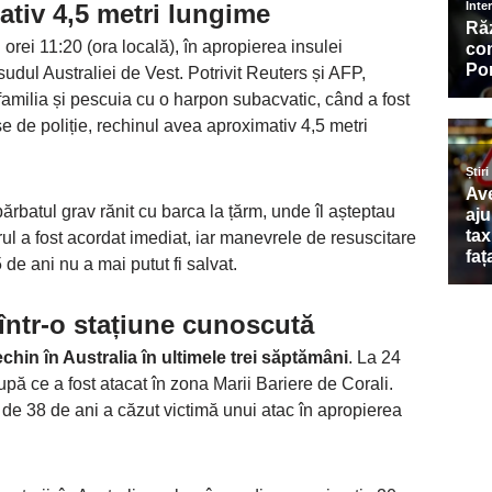
tiv 4,5 metri lungime
 orei 11:20 (ora locală), în apropierea insulei
udul Australiei de Vest. Potrivit Reuters și AFP,
amilia și pescuia cu o harpon subacvatic, când a fost
e de poliție, rechinul avea aproximativ 4,5 metri
bărbatul grav rănit cu barca la țărm, unde îl așteptau
ul a fost acordat imediat, iar manevrele de resuscitare
de ani nu a mai putut fi salvat.
într-o stațiune cunoscută
rechin în Australia în ultimele trei săptămâni
. La 24
upă ce a fost atacat în zona Marii Bariere de Corali.
de 38 de ani a căzut victimă unui atac în apropierea