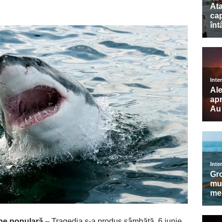
une populară
– Tragedia s-a produs sâmbătă, 6 iunie,