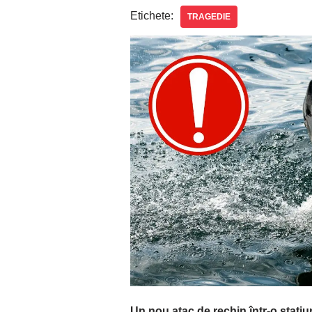
Etichete:
TRAGEDIE
Un nou atac de rechin într-o stați