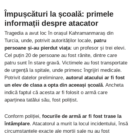
Împușcături la școală: primele
informații despre atacator
Tragedia a avut loc în orașul Kahramanmaraș din
Turcia, unde, potrivit autorităților locale,
patru
persoane și-au pierdut viața
: un profesor și trei elevi.
Cel puțin 20 de persoane au fost rănite, dintre care
patru sunt în stare gravă. Victimele au fost transportate
de urgență la spitale, unde primesc îngrijiri medicale.
Potrivit datelor preliminare,
autorul atacului ar fi fost
un elev de clasa a opta din aceeași școală
. Ancheta
indică faptul că acesta ar fi folosit o armă care
aparținea tatălui său, fost polițist.
Conform poliției,
focurile de armă ar fi fost trase la
întâmplare
. Atacatorul a murit la locul incidentului, însă
circumstanțele exacte ale morții sale nu au fost