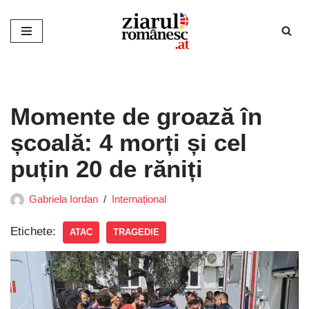
Sari
la
conținut
Momente de groază în
școală: 4 morți și cel
puțin 20 de răniți
Gabriela Iordan
Internațional
Etichete:
ATAC
TRAGEDIE