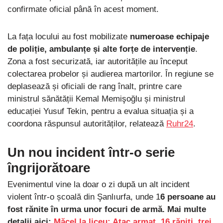
confirmate oficial până în acest moment.
La fața locului au fost mobilizate
numeroase echipaje
de poliție, ambulanțe și alte forțe de intervenție
.
Zona a fost securizată, iar autoritățile au început
colectarea probelor și audierea martorilor. În regiune se
deplasează și oficiali de rang înalt, printre care
ministrul sănătății Kemal Memişoğlu și ministrul
educației Yusuf Tekin, pentru a evalua situația și a
coordona răspunsul autorităților, relatează
Ruhr24
.
Un nou incident într-o serie
îngrijorătoare
Evenimentul vine la doar o zi după un alt incident
violent într-o școală din Şanlıurfa, unde 1
6 persoane au
fost rănite în urma unor focuri de armă.
Mai multe
detalii aici:
Măcel la liceu: Atac armat, 16 răniți, trei