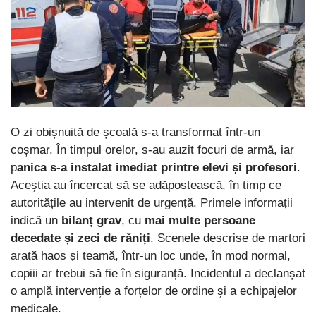
O zi obișnuită de școală s-a transformat într-un
coșmar. În timpul orelor, s-au auzit focuri de armă, iar
p
anica s-a instalat imediat printre elevi și profesori
.
Aceștia au încercat să se adăpostească, în timp ce
autoritățile au intervenit de urgență. Primele informații
indică un
bilanț grav
, cu
mai multe persoane
decedate și zeci de răniți
. Scenele descrise de martori
arată haos și teamă, într-un loc unde, în mod normal,
copiii ar trebui să fie în siguranță. Incidentul a declanșat
o amplă intervenție a forțelor de ordine și a echipajelor
medicale.