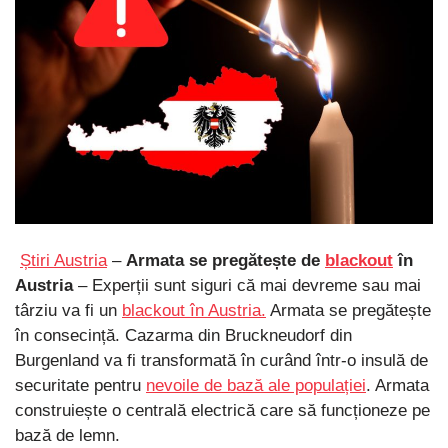
Știri Austria
–
Armata se pregătește de
blackout
în
Austria
– Experții sunt siguri că mai devreme sau mai
târziu va fi un
blackout în Austria.
Armata se pregătește
în consecință. Cazarma din Bruckneudorf din
Burgenland va fi transformată în curând într-o insulă de
securitate pentru
nevoile de bază ale populației
. Armata
construiește o centrală electrică care să funcționeze pe
bază de lemn.