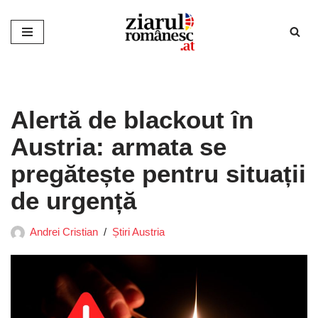
Sari
la
conținut
Alertă de blackout în
Austria: armata se
pregătește pentru situații
de urgență
Andrei Cristian
Știri Austria