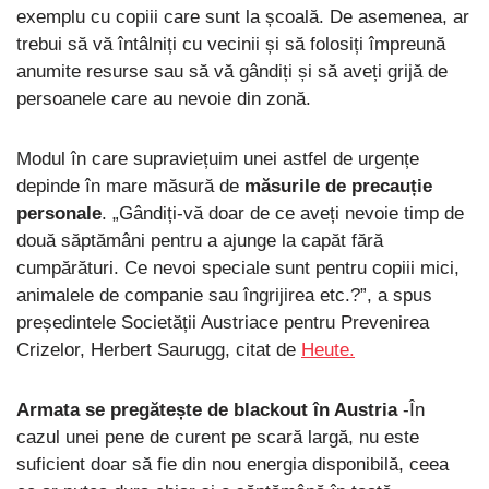
exemplu cu copiii care sunt la școală. De asemenea, ar
trebui să vă întâlniți cu vecinii și să folosiți împreună
anumite resurse sau să vă gândiți și să aveți grijă de
persoanele care au nevoie din zonă.
Modul în care supraviețuim unei astfel de urgențe
depinde în mare măsură de
măsurile de precauție
personale
. „Gândiți-vă doar de ce aveți nevoie timp de
două săptămâni pentru a ajunge la capăt fără
cumpărături. Ce nevoi speciale sunt pentru copiii mici,
animalele de companie sau îngrijirea etc.?”, a spus
președintele Societății Austriace pentru Prevenirea
Crizelor, Herbert Saurugg, citat de
Heute.
Armata se pregătește de blackout în Austria
-În
cazul unei pene de curent pe scară largă, nu este
suficient doar să fie din nou energia disponibilă, ceea