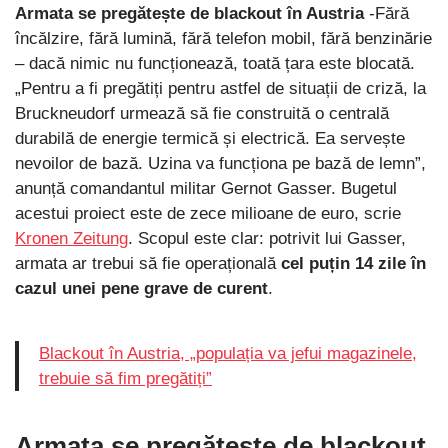
Armata se pregătește de blackout în Austria
-Fără
încălzire, fără lumină, fără telefon mobil, fără benzinărie
– dacă nimic nu funcționează, toată țara este blocată.
„Pentru a fi pregătiți pentru astfel de situații de criză, la
Bruckneudorf urmează să fie construită o centrală
durabilă de energie termică și electrică. Ea servește
nevoilor de bază. Uzina va funcționa pe bază de lemn”,
anunță comandantul militar Gernot Gasser. Bugetul
acestui proiect este de zece milioane de euro, scrie
Kronen Zeitung
. Scopul este clar: potrivit lui Gasser,
armata ar trebui să fie operațională
cel puțin 14 zile în
cazul unei pene grave de curent
.
Blackout în Austria, „populația va jefui magazinele,
trebuie să fim pregătiți”
Armata se pregătește de blackout