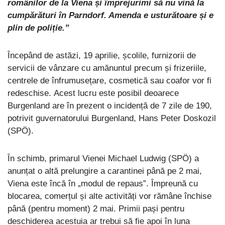
românilor de la Viena și împrejurimi să nu vină la
cumpărături în Parndorf. Amenda e usturătoare și e
plin de poliție.”
Începând de astăzi, 19 aprilie, școlile, furnizorii de
servicii de vânzare cu amănuntul precum și frizeriile,
centrele de înfrumusețare, cosmetică sau coafor vor fi
redeschise. Acest lucru este posibil deoarece
Burgenland are în prezent o incidență de 7 zile de 190,
potrivit guvernatorului Burgenland, Hans Peter Doskozil
(SPÖ).
În schimb, primarul Vienei Michael Ludwig (SPÖ) a
anunțat o altă prelungire a carantinei până pe 2 mai,
Viena este încă în „modul de repaus”. Împreună cu
blocarea, comerțul și alte activități vor rămâne închise
până (pentru moment) 2 mai. Primii pași pentru
deschiderea acestuia ar trebui să fie apoi în luna