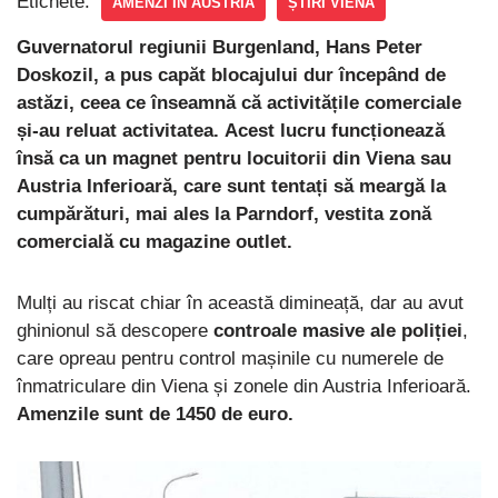
Etichete:
AMENZI ÎN AUSTRIA
ȘTIRI VIENA
Guvernatorul regiunii Burgenland, Hans Peter
Doskozil, a pus capăt blocajului dur începând de
astăzi, ceea ce înseamnă că activitățile comerciale
și-au reluat activitatea. Acest lucru funcționează
însă ca un magnet pentru locuitorii din Viena sau
Austria Inferioară, care sunt tentați să meargă la
cumpărături, mai ales la Parndorf, vestita zonă
comercială cu magazine outlet.
Mulți au riscat chiar în această dimineață, dar au avut
ghinionul să descopere
controale masive ale poliției
,
care opreau pentru control mașinile cu numerele de
înmatriculare din Viena și zonele din Austria Inferioară.
Amenzile sunt de 1450 de euro.