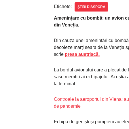
Etichete:
ȘTIRI DIASPORA
Amenințare cu bombă: un avion c
din Veneția.
Din cauza unei amenințări cu bombă,
decoleze marți seara de la Veneția s
scrie
presa austriacă.
La bordul avionului care a plecat de 
șase membri ai echipajului. Aceștia a
la terminal.
Controale la aeroportul din Viena: aur
de pandemie
Echipa de geniști și pompierii au efect