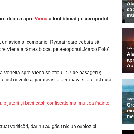
are decola spre
Viena
a fost blocat pe aeroportul
 un avion al companiei Ryanair care trebuia să
pre Viena a rămas blocat pe aeroportul „Marco Polo”,
la Veneția spre Viena se aflau 157 de pasageri și
u fost nevoiți să părăsească aeronava și au fost duși
, bijuterii și bani cash confiscate mai mult ca înainte
uat verificări, dar nu au găsit niciun explozibil.