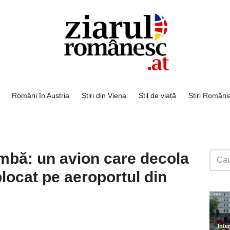
Români în Austria
Știri din Viena
Stil de viață
Știri Români
bă: un avion care decola
blocat pe aeroportul din