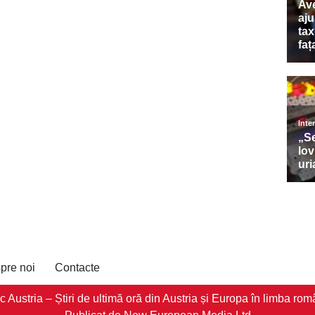
pre noi
Contacte
stria – Știri de ultimă oră din Austria și Europa în limba româ