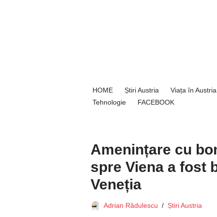
Sari
la
conținut
HOME
Știri Austria
Viața în Austria
Tehnologie
FACEBOOK
Amenințare cu bom
spre Viena a fost 
Veneția
Adrian Rădulescu
Știri Austria