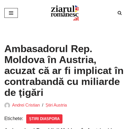
Sari
la
conținut
Ambasadorul Rep.
Moldova în Austria,
acuzat că ar fi implicat în
contrabandă cu miliarde
de țigări
Andrei Cristian
Știri Austria
Etichete:
ȘTIRI DIASPORA