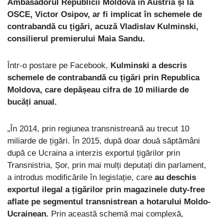
Ambasadorul Republicii Moldova în Austria și la
OSCE, Victor Osipov, ar fi implicat în schemele de
contrabandă cu țigări, acuză Vladislav Kulminski,
consilierul premierului Maia Sandu.
Într-o postare pe Facebook,
Kulminski a descris
schemele de contrabandă cu țigări prin Republica
Moldova, care depășeau cifra de 10 miliarde de
bucăți anual.
„În 2014, prin regiunea transnistreană au trecut 10
miliarde de țigări. În 2015, după doar două săptămâni
după ce Ucraina a interzis exportul țigărilor prin
Transnistria, Șor, prin mai mulți deputați din parlament,
a introdus modificările în legislație, care
au deschis
exportul ilegal a țigărilor prin magazinele duty-free
aflate pe segmentul transnistrean a hotarului Moldo-
Ucrainean.
Prin această schemă mai complexă,