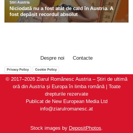
Despre noi
Contacte
Privacy Policy
Cookie Policy
© 2017–2026 Ziarul Românesc Austria – Știri de ultimă
oră din Austria și Europa în limba română | Toate
drepturile rezervate
Publicat de New European Media Ltd
info@ziarulromanesc.at
Stock images by
DepositPhotos
.