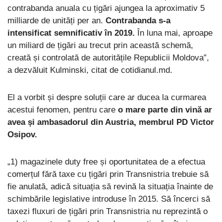
contrabanda anuala cu țigări ajungea la aproximativ 5
milliarde de unități per an.
Contrabanda s-a
intensificat semnificativ în 2019.
În luna mai, aproape
un miliard de țigări au trecut prin această schemă,
creată și controlată de autoritățile Republicii Moldova”,
a dezvăluit Kulminski, citat de cotidianul.md.
El a vorbit și despre soluții care ar ducea la curmarea
acestui fenomen, pentru care
o mare parte din vină ar
avea și ambasadorul din Austria, membrul PD Victor
Osipov.
„1) magazinele duty free și oportunitatea de a efectua
comerțul fără taxe cu țigări prin Transnistria trebuie să
fie anulată, adică situația să revină la situația înainte de
schimbările legislative introduse în 2015. Să încerci să
taxezi fluxuri de țigări prin Transnistria nu reprezintă o