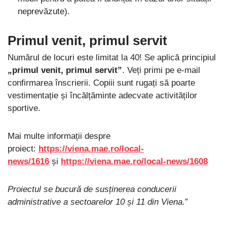
neprevăzute).
Primul venit, primul servit
Numărul de locuri este limitat la 40! Se aplică principiul
„primul venit, primul servit”
. Veți primi pe e-mail
confirmarea înscrierii. Copiii sunt rugați să poarte
vestimentație și încălțăminte adecvate activităților
sportive.
Mai multe informații despre
proiect:
https://viena.mae.ro/local-
news/1616
și
https://viena.mae.ro/local-news/1608
Proiectul se bucură de susținerea conducerii
administrative a sectoarelor 10 și 11 din Viena.
”