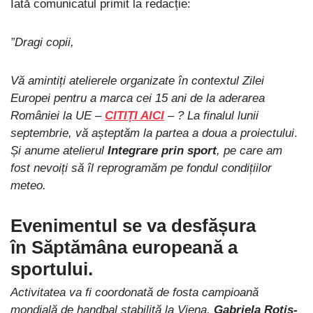
Iată comunicatul primit la redacție:
”Dragi copii,
Vă amintiți atelierele organizate în contextul Zilei
Europei pentru a marca cei 15 ani de la aderarea
României la UE –
CITIȚI AICI
– ? La finalul lunii
septembrie, vă așteptăm la partea a doua a proiectului
.
Și anume atelierul
Integrare prin sport
, pe care am
fost nevoiți să îl reprogramăm pe fondul condițiilor
meteo.
Evenimentul se va desfășura
în Săptămâna europeană a
sportului.
Activitatea va fi coordonată de fosta campioană
mondială de handbal stabilită la Viena,
Gabriela Rotiș-