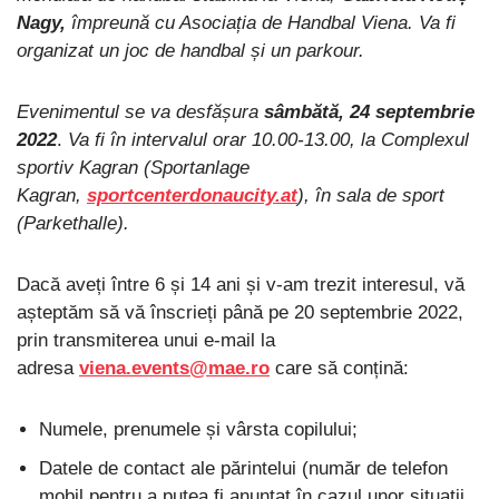
Nagy,
împreună cu Asociația de Handbal Viena. Va fi
organizat un joc de handbal și un parkour.
Evenimentul se va desfășura
sâmbătă, 24 septembrie
2022
.
Va fi
în intervalul orar 10.00-13.00, la Complexul
sportiv Kagran (Sportanlage
Kagran,
sportcenterdonaucity.at
), în sala de sport
(Parkethalle).
Dacă aveți între 6 și 14 ani și v-am trezit interesul, vă
așteptăm să vă înscrieți până pe 20 septembrie 2022,
prin transmiterea unui e-mail la
adresa
viena.events@mae.ro
care să conțină:
Numele, prenumele și vârsta copilului;
Datele de contact ale părintelui (număr de telefon
mobil pentru a putea fi anunțat în cazul unor situații