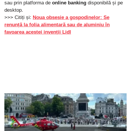
sau prin platforma de
online banking
disponibilă și pe
desktop.
>>> Citiți și:
Noua obsesie a gospodinelor: Se
renunță la folia alimentară sau de aluminiu în
favoarea acestei invenții Lidl