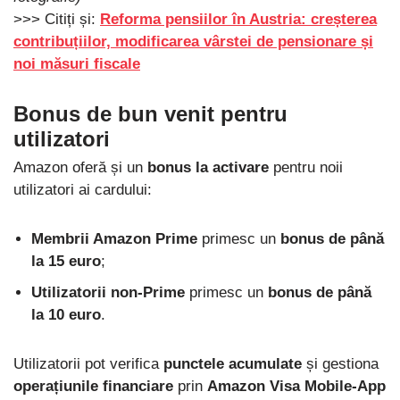
>>> Citiți și:
Reforma pensiilor în Austria: creșterea
contribuțiilor, modificarea vârstei de pensionare și
noi măsuri fiscale
Bonus de bun venit pentru
utilizatori
Amazon oferă și un
bonus la activare
pentru noii
utilizatori ai cardului:
Membrii Amazon Prime
primesc un
bonus de până
la 15 euro
;
Utilizatorii non-Prime
primesc un
bonus de până
la 10 euro
.
Utilizatorii pot verifica
punctele acumulate
și gestiona
operațiunile financiare
prin
Amazon Visa Mobile-App