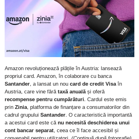
Amazon revoluționează plățile în Austria: lansează
propriul card. Amazon, în colaborare cu banca
Santander
, a lansat un nou
card de credit Visa
în
Austria, care vine fără
taxă anuală
și oferă
recompense pentru cumpărături
. Cardul este emis
prin
Zinia
, platforma de finanțare a consumatorilor din
cadrul grupului
Santander
. O caracteristică importantă
a acestui card este că
nu necesită deschiderea unui
cont bancar separat
, ceea ce îl face accesibil și
convenabil pentru utilizatori.
(Continuă după fotografie)