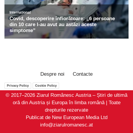
Despre noi
Contacte
Privacy Policy
Cookie Policy
© 2017–2026 Ziarul Românesc Austria – Știri de ultimă
oră din Austria și Europa în limba română | Toate
drepturile rezervate
Publicat de New European Media Ltd
info@ziarulromanesc.at