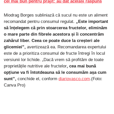
cel mai bun pentru prăjit: au dat același răspuns
Miodrag Borges subliniază că sucul nu este un aliment
recomandat pentru consumul regulat.
„Este important
să înțelegem că prin stoarcerea fructelor, eliminăm
o mare parte din fibrele acestora și îi concentrăm
zahărul liber. Ceea ce poate duce la creșteri ale
glicemiei”,
avertizează ea. Recomandarea expertului
este de a prioritiza consumul de fructe întregi în locul
versiunii lor lichide. „Dacă vrem să profităm de toate
proprietățile nutritive ale fructelor
, cea mai bună
opțiune va fi întotdeauna să le consumăm așa cum
sunt”,
conchide el, conform
diariovasco.com
.(Foto:
Canva Pro)