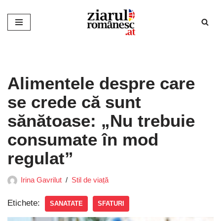
Sari
la
conținut
Alimentele despre care
se crede că sunt
sănătoase: „Nu trebuie
consumate în mod
regulat”
Irina Gavrilut
Stil de viață
Etichete:
SANATATE
SFATURI