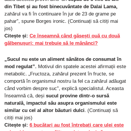
din Tibet și au fost binecuvântate de Dalai Lama,
zahărul va fi în continuare în jur de 23 de grame pe
pahar”, spune Borges ironic. (Continuați să citiți mai
jos)
Citește și:
Ce înseamnă când găsești ouă cu două
gălbenușuri: mai trebuie să le mănânci?
„Sucul nu este un aliment sănătos de consumat în
mod regulat”.
Motivul din spatele acestei afirmații este
metabolic. „Fructoza, zahărul prezent în fructe, se
comportă în organismul nostru la fel ca zahărul adăugat
când vorbim despre suc”, explică specialistul. Aceasta
înseamnă că, deși
sucul provine dintr-o sursă
naturală, impactul său asupra organismului este
similar cu cel al altor băuturi dulci
. (Continuați să
citiți mai jos)
Citește și:
6 bucătari au fost întrebați care ulei este