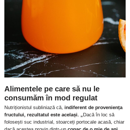
Alimentele pe care să nu le
consumăm în mod regulat
Nutriționistul subliniază că,
indiferent de proveniența
fructului, rezultatul este același. „
Dacă în loc să
folosești suc industrial, stoarceți portocale acasă, chiar
dacă acestea provin dintr-un
copac de o mie de ani