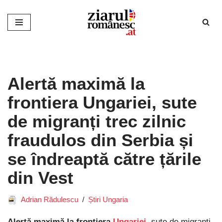
Sari
la
conținut
Alertă maximă la
frontiera Ungariei, sute
de migranți trec zilnic
fraudulos din Serbia și
se îndreaptă către țările
din Vest
Adrian Rădulescu
Știri Ungaria
Alertă maximă la frontiera
Ungariei
, sute de migranți