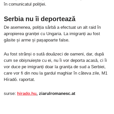
în comunicatul poliţiei.
Serbia nu îi deportează
De asemenea, poliția sârbă a efectuat un alt raid în
apropierea graniței cu Ungaria. La imigranți au fost
găsite și arme și pașapoarte false.
Au fost strânși o sută douăzeci de oameni, dar, după
cum se obișnuiește cu ei, nu îi vor deporta acasă, ci îi
vor duce pe imigranți doar la granița de sud a Serbiei,
care vor fi din nou la gardul maghiar în câteva zile, M1
Híradó. raportat.
surse:
hirado.hu
, ziarulromanesc.at