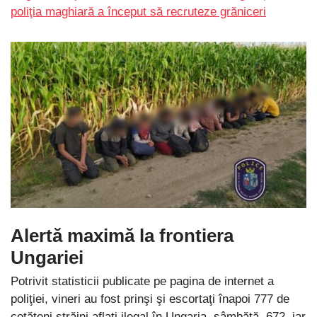
poliţia maghiară a început să recruteze grăniceri
Alertă maximă la frontiera
Ungariei
Potrivit statisticii publicate pe pagina de internet a
poliţiei, vineri au fost prinşi şi escortaţi înapoi 777 de
cetăţeni străini aflaţi ilegal în Ungaria, sâmbătă, 672, iar