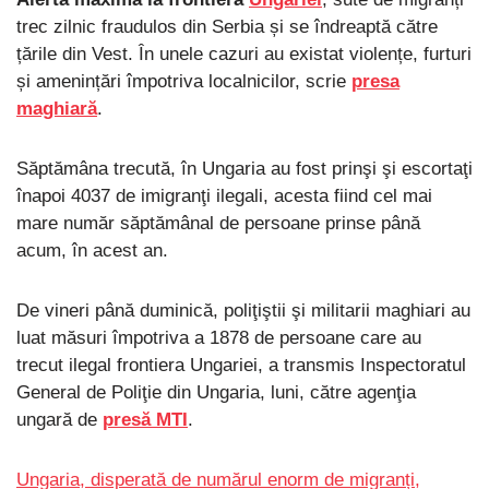
trec zilnic fraudulos din Serbia și se îndreaptă către
țările din Vest. În unele cazuri au existat violențe, furturi
și amenințări împotriva localnicilor, scrie
presa
maghiară
.
Săptămâna trecută, în Ungaria au fost prinşi şi escortaţi
înapoi 4037 de imigranţi ilegali, acesta fiind cel mai
mare număr săptămânal de persoane prinse până
acum, în acest an.
De vineri până duminică, poliţiştii şi militarii maghiari au
luat măsuri împotriva a 1878 de persoane care au
trecut ilegal frontiera Ungariei, a transmis Inspectoratul
General de Poliţie din Ungaria, luni, către agenţia
ungară de
presă MTI
.
Ungaria, disperată de numărul enorm de migranți,