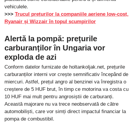
vehiculele.
>>>
Trucul prețurilor la companiile aeriene low-cost,
Ryanair și Wizzair în topul scumpirilor
Alertă la pompă: prețurile
carburanților în Ungaria vor
exploda de azi
Conform datelor furnizate de holtankoljak.net, prețurile
carburanților interni vor crește semnificativ începând de
miercuri. Astfel, prețul angro al benzinei va înregistra o
creștere de 5 HUF brut, în timp ce motorina va costa cu
10 HUF mai mult pentru angrosiștii de carburanți.
Această majorare nu va trece neobservată de către
automobiliști, care vor simți direct impactul financiar la
pompa de combustibil.