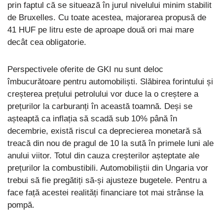
prin faptul că se situează în jurul nivelului minim stabilit
de Bruxelles. Cu toate acestea, majorarea propusă de
41 HUF pe litru este de aproape două ori mai mare
decât cea obligatorie.
Perspectivele oferite de GKI nu sunt deloc
îmbucurătoare pentru automobiliști. Slăbirea forintului și
creșterea prețului petrolului vor duce la o creștere a
prețurilor la carburanți în această toamnă. Deși se
așteaptă ca inflația să scadă sub 10% până în
decembrie, există riscul ca deprecierea monetară să
treacă din nou de pragul de 10 la sută în primele luni ale
anului viitor. Totul din cauza creșterilor așteptate ale
prețurilor la combustibili. Automobiliștii din Ungaria vor
trebui să fie pregătiți să-și ajusteze bugetele. Pentru a
face față acestei realități financiare tot mai strânse la
pompă.