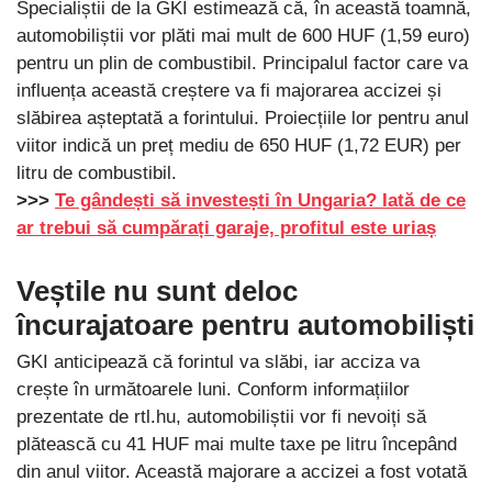
Specialiștii de la GKI estimează că, în această toamnă,
automobiliștii vor plăti mai mult de 600 HUF (1,59 euro)
pentru un plin de combustibil. Principalul factor care va
influența această creștere va fi majorarea accizei și
slăbirea așteptată a forintului. Proiecțiile lor pentru anul
viitor indică un preț mediu de 650 HUF (1,72 EUR) per
litru de combustibil.
>>>
Te gândești să investești în Ungaria? Iată de ce
ar trebui să cumpărați garaje, profitul este uriaș
Veștile nu sunt deloc
încurajatoare pentru automobiliști
GKI anticipează că forintul va slăbi, iar acciza va
crește în următoarele luni. Conform informațiilor
prezentate de rtl.hu, automobiliștii vor fi nevoiți să
plătească cu 41 HUF mai multe taxe pe litru începând
din anul viitor. Această majorare a accizei a fost votată