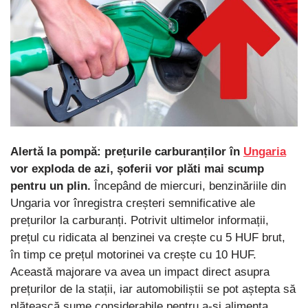
Alertă la pompă: prețurile carburanților în
Ungaria
vor exploda de azi, șoferii vor plăti mai scump
pentru un plin.
Începând de miercuri, benzinăriile din
Ungaria vor înregistra creșteri semnificative ale
prețurilor la carburanți. Potrivit ultimelor informații,
prețul cu ridicata al benzinei va crește cu 5 HUF brut,
în timp ce prețul motorinei va crește cu 10 HUF.
Această majorare va avea un impact direct asupra
prețurilor de la stații, iar automobiliștii se pot aștepta să
plătească sume considerabile pentru a-și alimenta