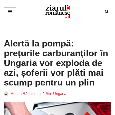
Sari
la
conținut
Alertă la pompă:
prețurile carburanților în
Ungaria vor exploda de
azi, șoferii vor plăti mai
scump pentru un plin
Adrian Rădulescu
Știri Ungaria