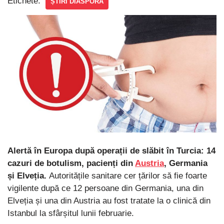
Etichete:
ȘTIRI DIASPORA
Alertă în Europa după operații de slăbit în Turcia: 14
cazuri de botulism, pacienți din
Austria
, Germania
și Elveția.
Autoritățile sanitare cer țărilor să fie foarte
vigilente după ce 12 persoane din Germania, una din
Elveția și una din Austria au fost tratate la o clinică din
Istanbul la sfârșitul lunii februarie.