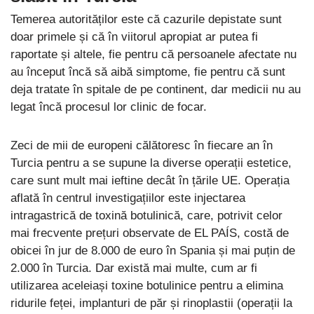
Temerea autorităților este că cazurile depistate sunt
doar primele și că în viitorul apropiat ar putea fi
raportate și altele, fie pentru că persoanele afectate nu
au început încă să aibă simptome, fie pentru că sunt
deja tratate în spitale de pe continent, dar medicii nu au
legat încă procesul lor clinic de focar.
Zeci de mii de europeni călătoresc în fiecare an în
Turcia pentru a se supune la diverse operații estetice,
care sunt mult mai ieftine decât în țările UE. Operația
aflată în centrul investigațiilor este injectarea
intragastrică de toxină botulinică, care, potrivit celor
mai frecvente prețuri observate de EL PAÍS, costă de
obicei în jur de 8.000 de euro în Spania și mai puțin de
2.000 în Turcia. Dar există mai multe, cum ar fi
utilizarea aceleiași toxine botulinice pentru a elimina
ridurile feței, implanturi de păr și rinoplastii (operații la