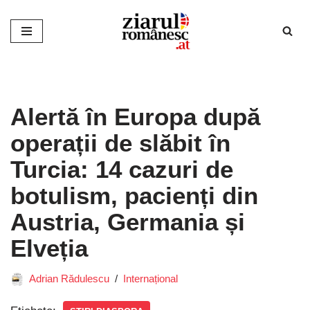
Sari
la
conținut
Alertă în Europa după
operații de slăbit în
Turcia: 14 cazuri de
botulism, pacienți din
Austria, Germania și
Elveția
Adrian Rădulescu
Internațional