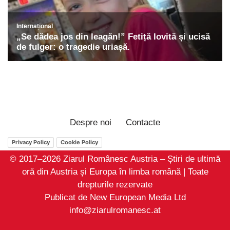
Despre noi
Contacte
Privacy Policy
Cookie Policy
© 2017–2026 Ziarul Românesc Austria – Știri de ultimă
oră din Austria și Europa în limba română | Toate
drepturile rezervate
Publicat de New European Media Ltd
info@ziarulromanesc.at