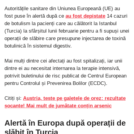
Autoritățile sanitare din Uniunea Europeană (UE) au
fost puse în alertă după ce
au fost depistate
14 cazuri
de botulism la pacienți care au călătorit la Istanbul
(Turcia) la sfârșitul lunii februarie pentru a fi supuși unei
operații de slăbire care presupune injectarea de toxină
botulinică în sistemul digestiv.
Mai mulți dintre cei afectați au fost spitalizați, iar unii
dintre ei au necesitat internarea la terapie intensivă,
potrivit buletinului de risc publicat de Centrul European
pentru Controlul și Prevenirea Bolilor (ECDC).
Citiți și:
Austria, teste pe galetele de orez: rezultate
șocante! Mai mult de jumătate conțin arsenic
Alertă în Europa după operații de
slăbit în Turcia