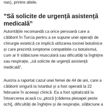
nas), printre altele.
”Să solicite de urgență asistență
medicală”
Autoritățile recomandă ca orice persoană care a
călătorit în Turcia pentru a se supune unei operații de
chirurgie estetică ce implică utilizarea toxinei botulinice
și care prezintă simptome compatibile cu botulismul,
cum ar fi slăbiciune musculară sau dificultăți la înghițire
sau respirație, „să solicite de urgență asistență
medicală”.
Austria a raportat cazul unei femei de 44 de ani, care a
călătorit singură la Istanbul și a fost operată la 22
februarie în aceeași clinică. Ea a fost spitalizată la
întoarcerea acasă cu „ptoză [căderea pleoapei peste
ochi], dificultăți de înghițire și de respirație, slăbiciune a