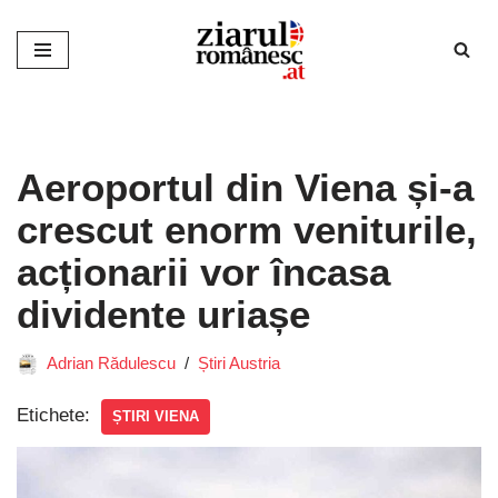
Sari
la
conținut
Aeroportul din Viena și-a
crescut enorm veniturile,
acționarii vor încasa
dividente uriașe
Adrian Rădulescu
Știri Austria
Etichete:
ȘTIRI VIENA