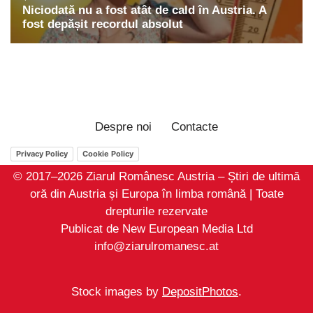
Despre noi
Contacte
Privacy Policy
Cookie Policy
© 2017–2026 Ziarul Românesc Austria – Știri de ultimă
oră din Austria și Europa în limba română | Toate
drepturile rezervate
Publicat de New European Media Ltd
info@ziarulromanesc.at
Stock images by
DepositPhotos
.