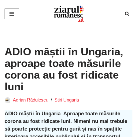
Sari
la
conținut
ADIO măștii în Ungaria,
aproape toate măsurile
corona au fost ridicate
luni
Adrian Rădulescu
Știri Ungaria
ADIO măștii în Ungaria. Aproape toate măsurile
corona au fost ridicate luni. Nimeni nu mai trebuie
să poarte protecție pentru gură și nas în spațiile
interioare accesibile publicului și în transportul