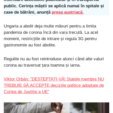
public. Cerința măștii se aplică numai în spitale și
case de bătrâni, anunță
presa austriacă.
Ungaria a abolit deja multe măsuri pentru a limita
pandemia de corona încă din vara trecută. La acel
moment, restricțiile de intrare și regula 3G pentru
gastronomie au fost abolite.
Regulile nu au fost reintroduse atunci când alte valuri
corona au traversat țara toamna și iarna.
Viktor Orbán: ”DEȘTEPTAȚI-VĂ! Statele membre NU
TREBUIE SĂ ACCEPTE deciziile politice adoptate de
Curtea de Justiţie a UE”