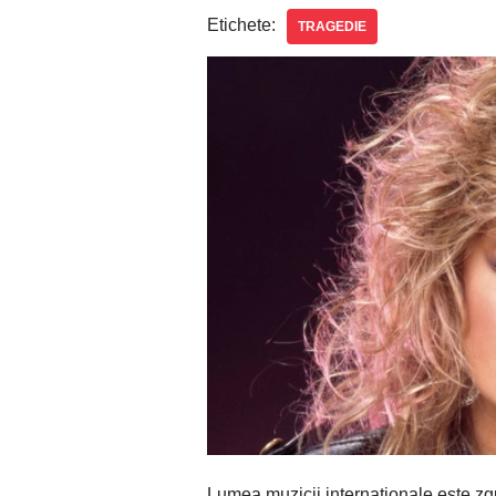
Etichete:
TRAGEDIE
Lumea muzicii internaționale este zg