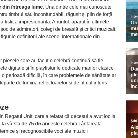
or din întreaga lume
. Una dintre cele mai cunoscute
tru timbrul său inconfundabil, răgușit și plin de forță,
artistică impresionantă. Anunțul, apărut în ultimele
 șoc de admiratori, colegi de breaslă și critici muzicali,
igurile definitorii ale scenei internaționale din
ar piesele care au făcut-o celebră continuă să fie
ele digitale și în playlisturile dedicate marilor clasice
ă o perioadă dificilă, în care problemele de sănătate ar
 departe de lumina reflectoarelor și de ritmul intens
eze
in Regatul Unit, care a relatat că decesul a avut loc la
ța la vârsta de
75 de ani
este celebra cântăreață
ternice și recognoscibile voci ale muzicii