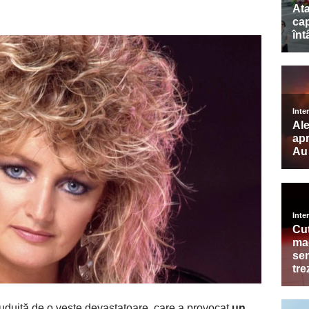
uduită de o veste devastatoare, care a provocat
un