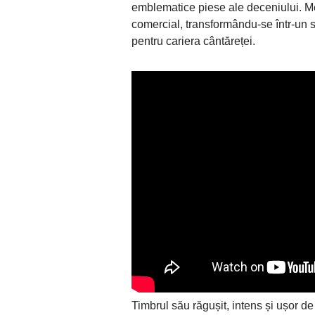
emblematice piese ale deceniului. Me
comercial, transformându-se într-un si
pentru cariera cântăreței.
Timbrul său răgușit, intens și ușor 