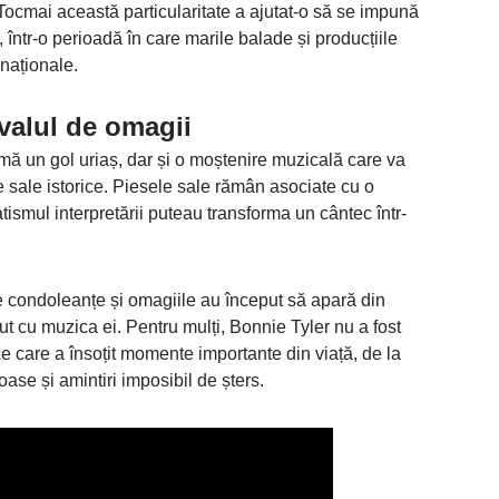
 Tocmai această particularitate a ajutat-o să se impună
, într-o perioadă în care marile balade și producțiile
naționale.
 valul de omagii
mă un gol uriaș, dar și o moștenire muzicală care va
le sale istorice. Piesele sale rămân asociate cu o
ismul interpretării puteau transforma un cântec într-
 condoleanțe și omagiile au început să apară din
cut cu muzica ei. Pentru mulți, Bonnie Tyler nu a fost
e care a însoțit momente importante din viață, de la
oase și amintiri imposibil de șters.