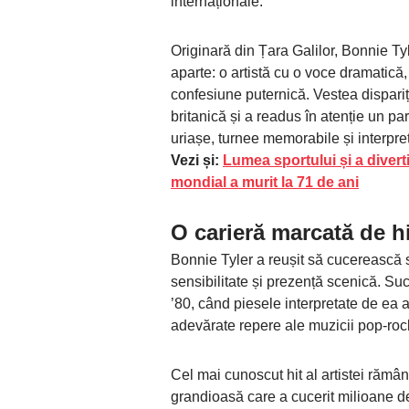
internaționale.
Originară din Țara Galilor, Bonnie Tyle
aparte: o artistă cu o voce dramatică,
confesiune puternică. Vestea dispariți
britanică și a readus în atenție un p
uriașe, turnee memorabile și interpret
Vezi și:
Lumea sportului și a divert
mondial a murit la 71 de ani
O carieră marcată de h
Bonnie Tyler a reușit să cucerească s
sensibilitate și prezență scenică. Suc
’80, când piesele interpretate de ea 
adevărate repere ale muzicii pop-roc
Cel mai cunoscut hit al artistei rămâ
grandioasă care a cucerit milioane de