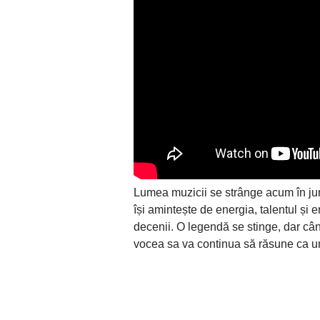
Lumea muzicii se strânge acum în jurul 
își amintește de energia, talentul și
decenii. O legendă se stinge, dar câ
vocea sa va continua să răsune ca un 