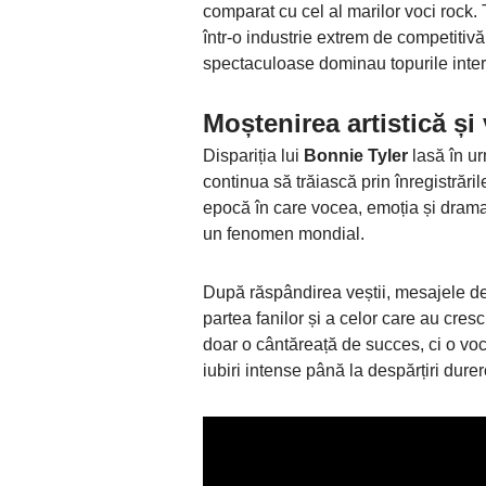
comparat cu cel al marilor voci rock.
într-o industrie extrem de competitivă
spectaculoase dominau topurile inter
Moștenirea artistică și
Dispariția lui
Bonnie Tyler
lasă în ur
continua să trăiască prin înregistrări
epocă în care vocea, emoția și dramat
un fenomen mondial.
După răspândirea veștii, mesajele de
partea fanilor și a celor care au cres
doar o cântăreață de succes, ci o voc
iubiri intense până la despărțiri durer