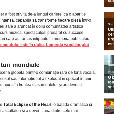
r a fost privită de-a lungul carierei ca o apariție
 intensă, capabilă să transforme fiecare piesă într-o
ei sale a aruncat în doliu comunitatea artistică
arcurs muzical spectaculos, presărat cu succese
ări care au rămas întipărite în memoria publicului.
ismentului este în doliu: Legenda wrestlingului
ituri mondiale
cena globală printr-o combinație rară de forță vocală,
cesul său internațional a explodat în special în anii
au ajuns în fruntea clasamentelor și au devenit
k.
ne
Total Eclipse of the Heart
, o baladă dramatică și
 ascultători și a devenit una dintre cele mai