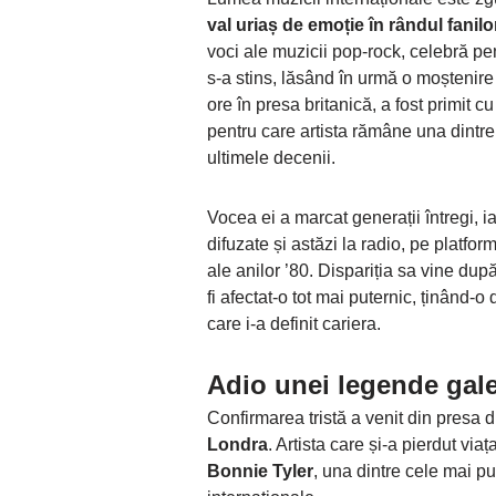
val uriaș de emoție în rândul fanil
voci ale muzicii pop-rock, celebră pen
s-a stins, lăsând în urmă o moștenire 
ore în presa britanică, a fost primit cu
pentru care artista rămâne una dintre f
ultimele decenii.
Vocea ei a marcat generații întregi, i
difuzate și astăzi la radio, pe platform
ale anilor ’80. Dispariția sa vine dup
fi afectat-o tot mai puternic, ținând-o
care i-a definit cariera.
Adio unei legende gal
Confirmarea tristă a venit din presa d
Londra
. Artista care și-a pierdut via
Bonnie Tyler
, una dintre cele mai pu