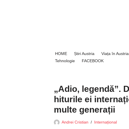
Sari
la
conținut
HOME
Știri Austria
Viața în Austria
Tehnologie
FACEBOOK
„Adio, legendă”. D
hiturile ei interna
multe generații
Andrei Cristian
Internațional