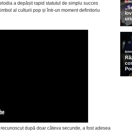
lodia a depășit rapid statutul de simplu succes
mbol al culturii pop și într-un moment definitoriu
de recunoscut după doar câteva secunde, a fost adesea