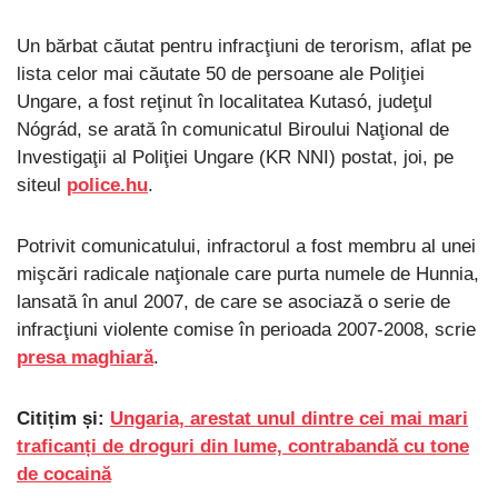
Un bărbat căutat pentru infracţiuni de terorism, aflat pe
lista celor mai căutate 50 de persoane ale Poliţiei
Ungare, a fost reţinut în localitatea Kutasó, judeţul
Nógrád, se arată în comunicatul Biroului Naţional de
Investigaţii al Poliţiei Ungare (KR NNI) postat, joi, pe
siteul
police.hu
.
Potrivit comunicatului, infractorul a fost membru al unei
mişcări radicale naţionale care purta numele de Hunnia,
lansată în anul 2007, de care se asociază o serie de
infracţiuni violente comise în perioada 2007-2008, scrie
presa maghiară
.
Citițim și:
Ungaria, arestat unul dintre cei mai mari
traficanți de droguri din lume, contrabandă cu tone
de cocaină