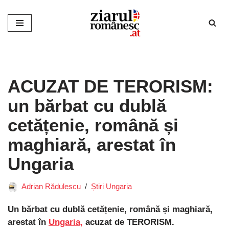
Sari
la
conținut
ACUZAT DE TERORISM:
un bărbat cu dublă
cetățenie, română și
maghiară, arestat în
Ungaria
Adrian Rădulescu
Știri Ungaria
Un bărbat cu dublă cetățenie, română și maghiară,
arestat în
Ungaria,
acuzat de TERORISM.