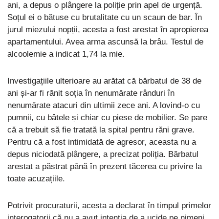
ani, a depus o plângere la poliție prin apel de urgență.
Soțul ei o bătuse cu brutalitate cu un scaun de bar. În
jurul miezului nopții, acesta a fost arestat în apropierea
apartamentului. Avea arma ascunsă la brâu. Testul de
alcoolemie a indicat 1,74 la mie.
Investigațiile ulterioare au arătat că bărbatul de 38 de
ani și-ar fi rănit soția în nenumărate rânduri în
nenumărate atacuri din ultimii zece ani. A lovind-o cu
pumnii, cu bâtele și chiar cu piese de mobilier. Se pare
că a trebuit să fie tratată la spital pentru răni grave.
Pentru că a fost intimidată de agresor, aceasta nu a
depus niciodată plângere, a precizat poliția. Bărbatul
arestat a păstrat până în prezent tăcerea cu privire la
toate acuzațiile.
Potrivit procuraturii, acesta a declarat în timpul primelor
interogatorii că nu a avut intenția de a ucide pe nimeni.