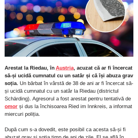
Arestat la Riedau, în
Austria
, acuzat că ar fi încercat
să-și ucidă cumnatul cu un satâr și că își abuza grav
soția.
Un bărbat în vârstă de 38 de ani ar fi încercat să-
și ucidă cumnatul cu un satâr la Riedau (districtul
Schärding). Agresorul a fost arestat pentru tentativă de
omor
și dus la închisoarea Ried im Innkreis, a informat
miercuri poliția.
După cum s-a dovedit, este posibil ca acesta să-și fi
abuzat grav și soția timp de ani de zile. El se află în