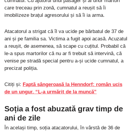
cumnatul. Cu ajutorul unui pasager și al unor martori
care treceau prin zonă, cumnatul a reușit să îi
imobilizeze brațul agresorului și să îi ia arma.
Atacatorul a strigat că îl va ucide pe bărbatul de 37 de
ani și pe familia sa. Victima a fugit apoi acasă. Acuzatul
a reușit, de asemenea, să scape cu cuțitul. Probabil că
le-a spus martorilor că nu ar fi trebuit să intervină, că
venise pe stradă special pentru a-și ucide cumnatul, a
precizat poliția.
Citiți și:
Faptă sângeroasă la Henndorf: român ucis
de un ungur. “L-a urmărit de la muncă”
Soția a fost abuzată grav timp de
ani de zile
În același timp, soția atacatorului, în vârstă de 36 de