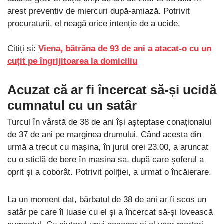
arest preventiv de miercuri după-amiază. Potrivit
procuraturii, el neagă orice intenție de a ucide.
Citiți și:
Viena, bătrâna de 93 de ani a atacat-o cu un
cuțit pe îngrijitoarea la domiciliu
Acuzat că ar fi încercat să-și ucidă
cumnatul cu un satâr
Turcul în vârstă de 38 de ani își așteptase conaționalul
de 37 de ani pe marginea drumului. Când acesta din
urmă a trecut cu mașina, în jurul orei 23.00, a aruncat
cu o sticlă de bere în mașina sa, după care șoferul a
oprit și a coborât. Potrivit poliției, a urmat o încăierare.
La un moment dat, bărbatul de 38 de ani ar fi scos un
satâr pe care îl luase cu el și a încercat să-și lovească