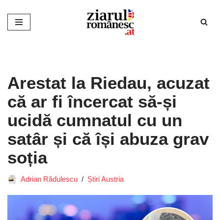
Sari
la
conținut
Arestat la Riedau, acuzat
că ar fi încercat să-și
ucidă cumnatul cu un
satâr și că își abuza grav
soția
Adrian Rădulescu
Știri Austria