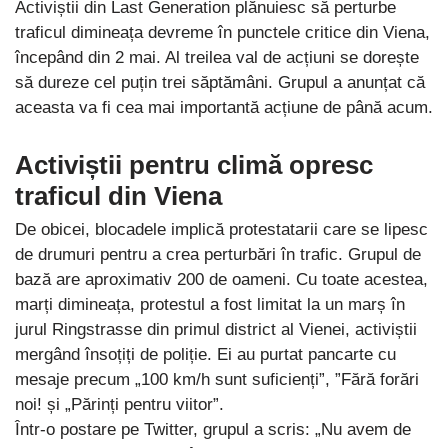
Activiștii din Last Generation plănuiesc să perturbe
traficul dimineața devreme în punctele critice din Viena,
începând din 2 mai. Al treilea val de acțiuni se dorește
să dureze cel puțin trei săptămâni. Grupul a anunțat că
aceasta va fi cea mai importantă acțiune de până acum.
Activiștii pentru climă opresc
traficul din Viena
De obicei, blocadele implică protestatarii care se lipesc
de drumuri pentru a crea perturbări în trafic. Grupul de
bază are aproximativ 200 de oameni. Cu toate acestea,
marți dimineața, protestul a fost limitat la un marș în
jurul Ringstrasse din primul district al Vienei, activiștii
mergând însoțiți de poliție. Ei au purtat pancarte cu
mesaje precum „100 km/h sunt suficienți”, ”Fără forări
noi! și „Părinți pentru viitor”.
Într-o postare pe Twitter, grupul a scris: „Nu avem de