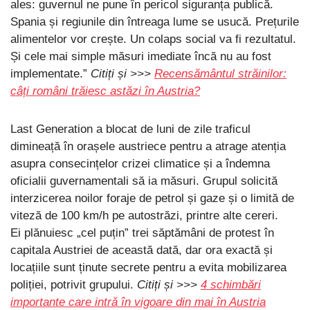
ales: guvernul ne pune în pericol siguranța publică.
Spania și regiunile din întreaga lume se usucă. Prețurile
alimentelor vor crește. Un colaps social va fi rezultatul.
Și cele mai simple măsuri imediate încă nu au fost
implementate.”
Citiți și >>>
Recensământul străinilor:
câți români trăiesc astăzi în Austria?
Last Generation a blocat de luni de zile traficul
dimineață în orașele austriece pentru a atrage atenția
asupra consecințelor crizei climatice și a îndemna
oficialii guvernamentali să ia măsuri. Grupul solicită
interzicerea noilor foraje de petrol și gaze și o limită de
viteză de 100 km/h pe autostrăzi, printre alte cereri.
Ei plănuiesc „cel puțin” trei săptămâni de protest în
capitala Austriei de această dată, dar ora exactă și
locațiile sunt ținute secrete pentru a evita mobilizarea
poliției, potrivit grupului.
Citiți și >>>
4 schimbări
importante care intră în vigoare din mai în Austria