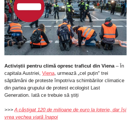
Activiștii pentru climă opresc traficul din Viena
– În
capitala Austriei,
Viena
, urmează „cel puțin” trei
săptămâni de proteste împotriva schimbărilor climatice
din partea grupului de protest ecologist Last
Generation. Iată ce trebuie să știți
>>>
A câștigat 120 de milioane de euro la loterie, dar își
vrea vechea viață înapoi