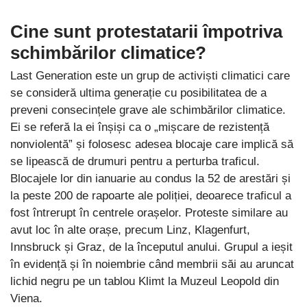
Cine sunt protestatarii împotriva
schimbărilor climatice?
Last Generation este un grup de activiști climatici care
se consideră ultima generație cu posibilitatea de a
preveni consecințele grave ale schimbărilor climatice.
Ei se referă la ei înșiși ca o „mișcare de rezistență
nonviolentă” și folosesc adesea blocaje care implică să
se lipească de drumuri pentru a perturba traficul.
Blocajele lor din ianuarie au condus la 52 de arestări și
la peste 200 de rapoarte ale poliției, deoarece traficul a
fost întrerupt în centrele orașelor. Proteste similare au
avut loc în alte orașe, precum Linz, Klagenfurt,
Innsbruck și Graz, de la începutul anului. Grupul a ieșit
în evidență și în noiembrie când membrii săi au aruncat
lichid negru pe un tablou Klimt la Muzeul Leopold din
Viena.