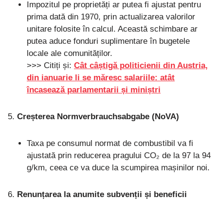
Impozitul pe proprietăți ar putea fi ajustat pentru
prima dată din 1970, prin actualizarea valorilor
unitare folosite în calcul. Această schimbare ar
putea aduce fonduri suplimentare în bugetele
locale ale comunităților.
>>> Citiți și:
Cât câștigă politicienii din Austria,
din ianuarie li se măresc salariile: atât
încasează parlamentarii și miniștri
Creșterea Normverbrauchsabgabe (NoVA)
Taxa pe consumul normat de combustibil va fi
ajustată prin reducerea pragului CO₂ de la 97 la 94
g/km, ceea ce va duce la scumpirea mașinilor noi.
Renunțarea la anumite subvenții și beneficii