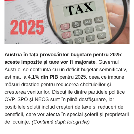
Austria în fața provocărilor bugetare pentru 2025:
aceste impozite și taxe vor fi majorate
. Guvernul
Austriei se confruntă cu un deficit bugetar semnificativ,
estimat la
4,1% din PIB
pentru 2025, ceea ce impune
măsuri drastice pentru reducerea cheltuielilor și
creșterea veniturilor. Discuțiile dintre partidele politice
ÖVP, SPÖ și NEOS sunt în plină desfășurare, iar
posibilele soluții includ creșteri de taxe și reduceri de
beneficii, care vor afecta în special șoferii și proprietarii
de locuințe.
(Continuă după fotografie)