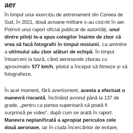
aer
În timpul unui exercițiu de antrenament din Coreea de
Sud, în 2021, două avioane militare s-au ciocnit în aer.
Potrivit unui raport oficial publicat de autorități,
unul
dintre piloți le-a spus colegilor înainte de zbor că
vrea să facă fotografii în timpul misiunii
, ca amintire
a
ultimului său zbor alături de echipă
. În timpul
întoarcerii la bază, când aeronavele zburau cu
aproximativ
577 km/h
, pilotul a început să filmeze și să
fotografieze.
În acel moment, fără avertisment,
acesta a efectuat o
manevră riscantă
, înclinând avionul până la 137 de
grade, „pentru ca partea superioară să poată fi
surprinsă pe video”, după cum se arată în raport.
Manevra neplanificată a apropiat periculos cele
două aeronave
, iar în ciuda încercărilor de evitare,