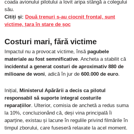
coada avionului pilotului a lovit aripa stângă a colegului
său.
Citiți și:
Două trenuri s-au ciocnit frontal, sunt
victime, țara în stare de șoc
Costuri mari, fără victime
Impactul nu a provocat victime, însă
pagubele
materiale au fost semnificative
. Ancheta a stabilit că
incidentul a generat costuri de aproximativ 880 de
milioane de woni
, adică în jur de
600.000 de euro
.
Inițial,
Ministerul Apărării a decis ca pilotul
responsabil să suporte integral costurile
reparațiilor
. Ulterior, comisia de anchetă a redus suma
la 10%, concluzionând că, deși vina principală îi
aparține, existau și lacune în regulile privind filmările în
timpul zborului, care fuseseră relaxate la acel moment.