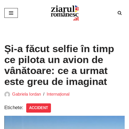
Sari
la
conținut
Și-a făcut selfie în timp
ce pilota un avion de
vânătoare: ce a urmat
este greu de imaginat
Gabriela Iordan
Internațional
Etichete:
ACCIDENT