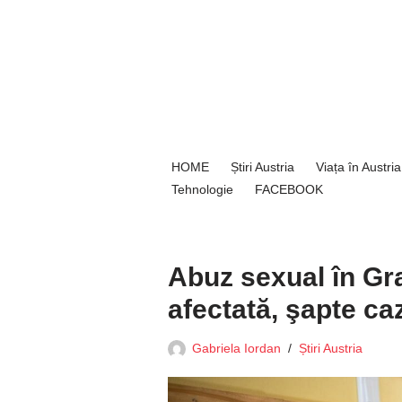
Sari
la
conținut
HOME
Știri Austria
Viața în Austria
Tehnologie
FACEBOOK
Abuz sexual în Gra
afectată, şapte ca
Gabriela Iordan
Știri Austria