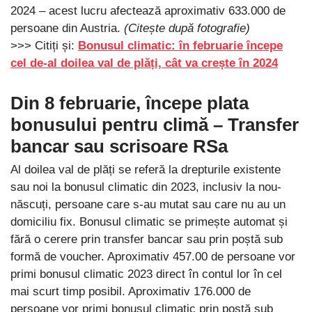
2024 – acest lucru afectează aproximativ 633.000 de
persoane din Austria.
(Citește după fotografie)
>>> Citiți și:
Bonusul climatic: în februarie începe
cel de-al doilea val de plăți, cât va crește în 2024
Din 8 februarie, începe plata
bonusului pentru climă – Transfer
bancar sau scrisoare RSa
Al doilea val de plăți se referă la drepturile existente
sau noi la bonusul climatic din 2023, inclusiv la nou-
născuți, persoane care s-au mutat sau care nu au un
domiciliu fix. Bonusul climatic se primește automat și
fără o cerere prin transfer bancar sau prin poștă sub
formă de voucher. Aproximativ 457.00 de persoane vor
primi bonusul climatic 2023 direct în contul lor în cel
mai scurt timp posibil. Aproximativ 176.000 de
persoane vor primi bonusul climatic prin poștă sub