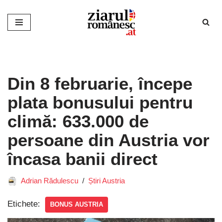
Sari
la
conținut
Din 8 februarie, începe
plata bonusului pentru
climă: 633.000 de
persoane din Austria vor
încasa banii direct
Adrian Rădulescu
Știri Austria
Etichete:
BONUS AUSTRIA