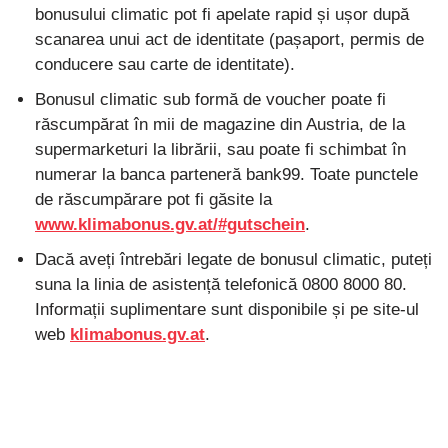
bonusului climatic pot fi apelate rapid și ușor după
scanarea unui act de identitate (pașaport, permis de
conducere sau carte de identitate).
Bonusul climatic sub formă de voucher poate fi
răscumpărat în mii de magazine din Austria, de la
supermarketuri la librării, sau poate fi schimbat în
numerar la banca parteneră bank99. Toate punctele
de răscumpărare pot fi găsite la
www.klimabonus.gv.at/#gutschein
.
Dacă aveți întrebări legate de bonusul climatic, puteți
suna la linia de asistență telefonică 0800 8000 80.
Informații suplimentare sunt disponibile și pe site-ul
web
klimabonus.gv.at
.